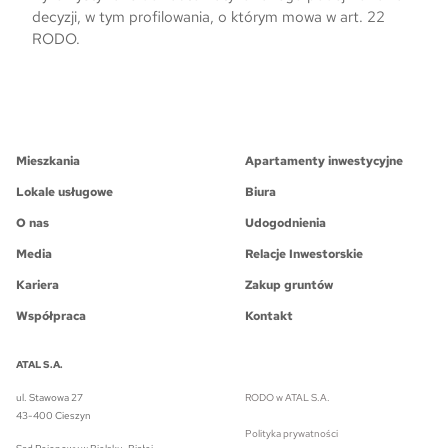
decyzji, w tym profilowania, o którym mowa w art. 22
RODO.
Mieszkania
Apartamenty inwestycyjne
Lokale usługowe
Biura
O nas
Udogodnienia
Media
Relacje Inwestorskie
Kariera
Zakup gruntów
Współpraca
Kontakt
ATAL S.A.
ul. Stawowa 27
RODO w ATAL S.A.
43-400 Cieszyn
Polityka prywatności