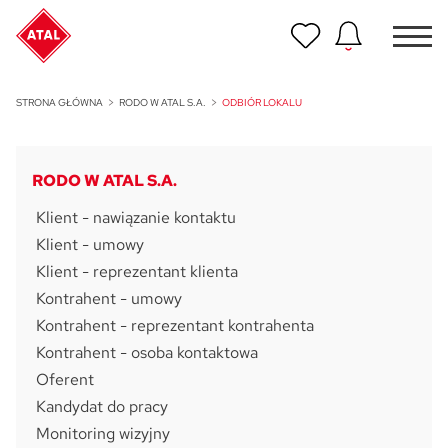
Nowość
STRONA GŁÓWNA
RODO W ATAL S.A.
ODBIÓR LOKALU
ATAL Unii Lubelskiej w Poznaniu
Nowość
RODO W ATAL S.A.
ATAL Ville przy Białej
Klient - nawiązanie kontaktu
NOWOŚĆ
Klient - umowy
Program Poleceń ATAL
Klient - reprezentant klienta
Polecaj i zyskaj nawet 5 000 zł
Kontrahent - umowy
Kontrahent - reprezentant kontrahenta
NOWOŚĆ
ATAL Floriana w Szczecinie
Kontrahent - osoba kontaktowa
Oferent
NOWOŚĆ
Kandydat do pracy
ATAL Ruczaj w Krakowie
Monitoring wizyjny