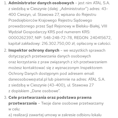
Administrator danych osobowych
– jest nim ATAL S.A.
z siedzibą w Cieszynie (dalej: „Administrator”) adres: 43-
400 Cieszyn, ul. Stawowa 27, wpisana do Rejestru
Przedsiębiorców Krajowego Rejestru Sądowego
prowadzonego przez Sąd Rejonowy w Bielsku-Białej, VIII
Wydział Gospodarczy KRS pod numerem KRS:
0000262397, NIP: 548-248-72-78, REGON: 240415672,
kapitał zakładowy: 216.302.750,00 zł, opłacony w całości.
Inspektor ochrony danych
– we wszystkich sprawach
dotyczących przetwarzania danych osobowych
oraz korzystania z praw związanych z ich przetwarzaniem
możesz kontaktować się z wyznaczonym Inspektorem
Ochrony Danych dostępnym pod adresem email:
daneosobowe@atal.pl
lub pisemnie na adres: ATAL S.A.
z siedzibą w Cieszynie (43-400), ul. Stawowa 27
z dopiskiem „Dane osobowe”.
Cele przetwarzania oraz podstawa prawna
przetwarzania
– Twoje dane osobowe przetwarzamy
w celu:
a) realizacji zawartej umowy w zakresie odbioru lokalu