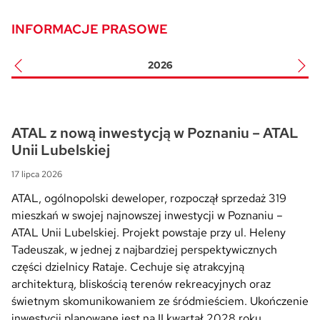
INFORMACJE PRASOWE
Skwer Witosa w Piastowie
2026
ATAL z nową inwestycją w Poznaniu – ATAL
Unii Lubelskiej
17 lipca 2026
ATAL, ogólnopolski deweloper, rozpoczął sprzedaż 319
mieszkań w swojej najnowszej inwestycji w Poznaniu –
ATAL Unii Lubelskiej. Projekt powstaje przy ul. Heleny
Tadeuszak, w jednej z najbardziej perspektywicznych
części dzielnicy Rataje. Cechuje się atrakcyjną
architekturą, bliskością terenów rekreacyjnych oraz
świetnym skomunikowaniem ze śródmieściem. Ukończenie
inwestycji planowane jest na II kwartał 2028 roku.