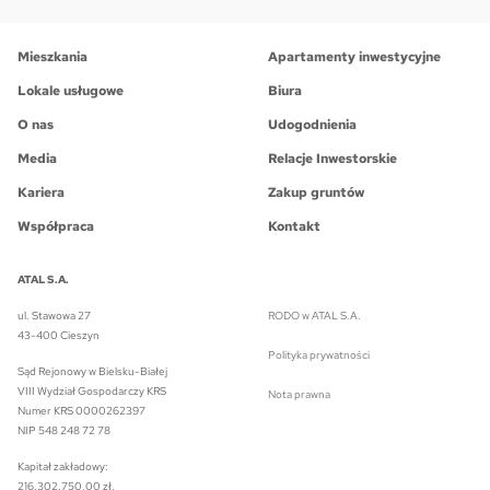
Mieszkania
Apartamenty inwestycyjne
Lokale usługowe
Biura
O nas
Udogodnienia
Media
Relacje Inwestorskie
Kariera
Zakup gruntów
Współpraca
Kontakt
ATAL S.A.
ul. Stawowa 27
RODO w ATAL S.A.
43-400 Cieszyn
Polityka prywatności
Sąd Rejonowy w Bielsku-Białej
VIII Wydział Gospodarczy KRS
Nota prawna
Numer KRS 0000262397
NIP 548 248 72 78
Kapitał zakładowy:
216.302.750,00 zł,