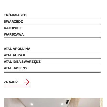
Skwer Witosa w Piastowie
ZNAJDŹ