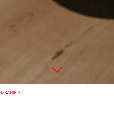
SZKANIE A1