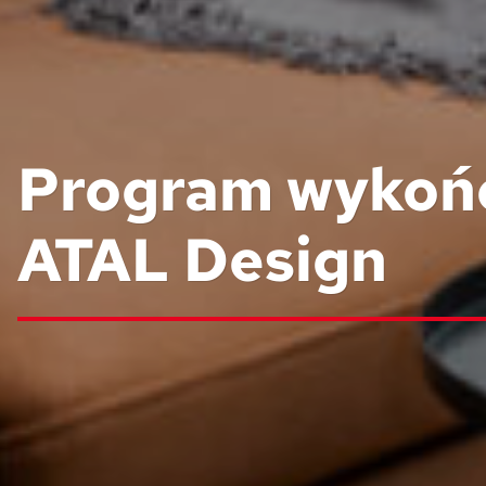
Program wykoń
ATAL Design