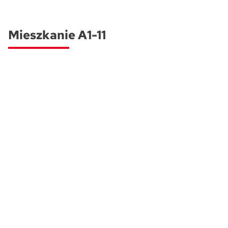
Skwer Witosa w Piastowie
Mieszkanie A1-11