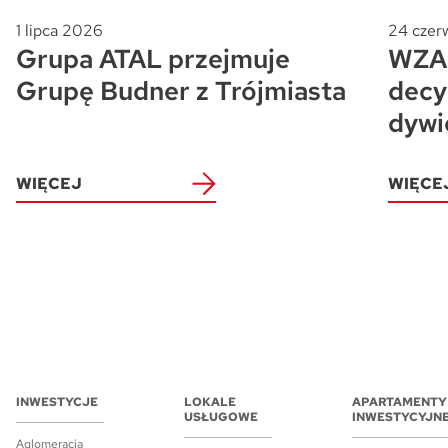
1 lipca 2026
24 czer
Grupa ATAL przejmuje
WZA 
Grupę Budner z Trójmiasta
decy
dywi
WIĘCEJ
WIĘCE
INWESTYCJE
LOKALE
APARTAMENTY
USŁUGOWE
INWESTYCYJN
Aglomeracja