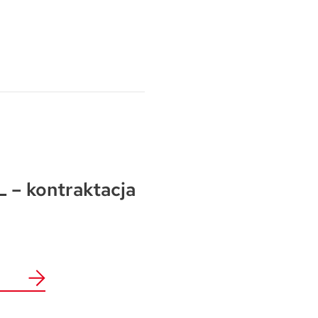
Warszawa
Wrocław
Mapa inwestycji
 – kontraktacja