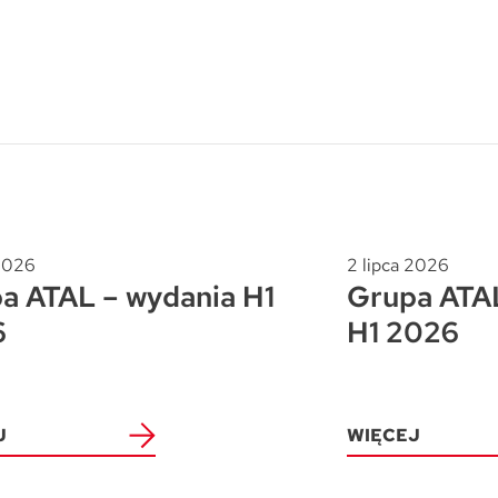
Trójmiasto / Reda
Warszawa
Gdańsk
Warszawa
Wrocław
Gdynia
Wrocław
Reda
Drezno
Kowale
Mapa inwestycji
 2026
2 lipca 2026
a ATAL – wydania H1
Grupa ATAL
6
H1 2026
J
WIĘCEJ