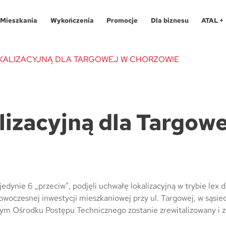
Mieszkania
Wykończenia
Promocje
Dla biznesu
ATAL +
OKALIZACYJNĄ DLA TARGOWEJ W CHORZOWIE
Oferty specjalne
O programie
Aglomeracja Śląska
Apartamenty 
Pro
lizacyjną dla Targowe
Aglomeracja Śląska
Pakiety
Kraków
Katowice
Lokale usług
Pro
Kraków
Realizacje
Łódź
Chorzów
Biura
Fin
Łódź
Kontakt
Poznań / Swarzędz
Gliwice
Dla
Mapa inwes
Poznań / Swarzędz
Szczecin
Poznań
Tec
edynie 6 „przeciw”, podjęli uchwałę lokalizacyjną w trybie lex 
owoczesnej inwestycji mieszkaniowej przy ul. Targowej, w sąsie
Szczecin
Trójmiasto / Reda
Swarzędz
Blo
łym Ośrodku Postępu Techn­icznego zostanie zrewitalizowany i 