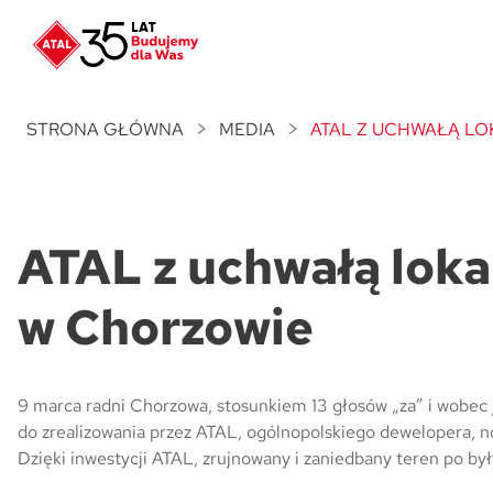
Nowość
ATAL Unii Lubelskiej
w Poznaniu
STRONA GŁÓWNA
MEDIA
ATAL Z UCHWAŁĄ L
Nowość
ATAL Ville przy Białej
ATAL z uchwałą loka
NOWOŚĆ
Program Poleceń ATAL
Polecaj i zyskaj nawet 5 000 zł
w Chorzowie
NOWOŚĆ
ATAL Floriana w Szczecinie
9 marca radni Chorzowa, stosunkiem 13 głosów „za” i wobec j
do zrea­lizowania przez ATAL, ogólnopolskiego dewelopera, n
NOWOŚĆ
ATAL Ruczaj w Krakowie
Dzięki inwestycji ATAL, zrujnowany i zaniedbany teren po by