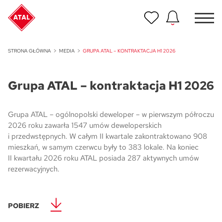
Nowość
STRONA GŁÓWNA
MEDIA
GRUPA ATAL – KONTRAKTACJA H1 2026
ATAL Unii Lubelskiej w Poznaniu
Grupa ATAL – kontraktacja H1 2026
Nowość
ATAL Ville przy Białej
Grupa ATAL – ogólnopolski deweloper – w pierwszym półroczu
NOWOŚĆ
2026 roku zawarła 1547 umów deweloperskich
Program Poleceń ATAL
i przedwstępnych. W całym II kwartale zakontraktowano 908
Polecaj i zyskaj nawet 5 000 zł
mieszkań, w samym czerwcu były to 383 lokale. Na koniec
II kwartału 2026 roku ATAL posiada 287 aktywnych umów
NOWOŚĆ
rezerwacyjnych.
ATAL Floriana w Szczecinie
NOWOŚĆ
POBIERZ
ATAL Ruczaj w Krakowie