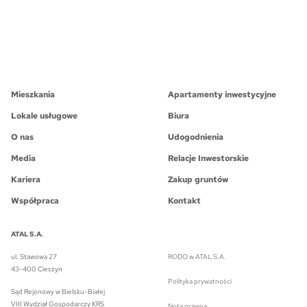
Mieszkania
Apartamenty inwestycyjne
Lokale usługowe
Biura
O nas
Udogodnienia
Media
Relacje Inwestorskie
Kariera
Zakup gruntów
Współpraca
Kontakt
ATAL S.A.
ul. Stawowa 27
RODO w ATAL S.A.
43-400 Cieszyn
Polityka prywatności
Sąd Rejonowy w Bielsku-Białej
VIII Wydział Gospodarczy KRS
Nota prawna