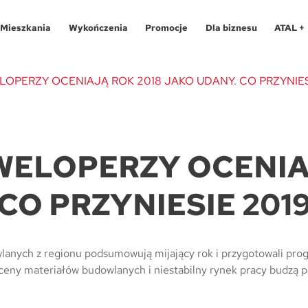
Mieszkania
Wykończenia
Promocje
Dla biznesu
ATAL +
PERZY OCENIAJĄ ROK 2018 JAKO UDANY. CO PRZYNIES
Oferty specjalne
O programie
Aglomeracja Śląska
Apartamenty 
Pro
ELOPERZY OCENIA
Aglomeracja Śląska
Pakiety
Kraków
Katowice
Lokale usług
Pro
CO PRZYNIESIE 201
Kraków
Realizacje
Łódź
Chorzów
Biura
Fin
Łódź
Kontakt
Poznań / Swarzędz
Gliwice
Dla
Mapa inwes
Poznań / Swarzędz
Szczecin
Poznań
Tec
anych z regionu podsumowują mijający rok i przygotowali prog
ce ceny materiałów budowlanych i niestabilny rynek pracy budzą
Szczecin
Trójmiasto / Reda
Swarzędz
Blo