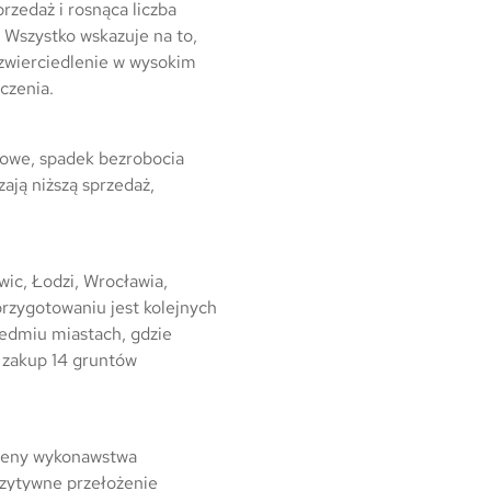
Warszawa
zedaż i rosnąca liczba
. Wszystko wskazuje na to,
Wrocław
dzwierciedlenie w wysokim
czenia.
Mapa inwestycji
lowe, spadek bezrobocia
ają niższą sprzedaż,
wic, Łodzi, Wrocławia,
rzygotowaniu jest kolejnych
iedmiu miastach, gdzie
 zakup 14 gruntów
ę ceny wykonawstwa
ozytywne przełożenie