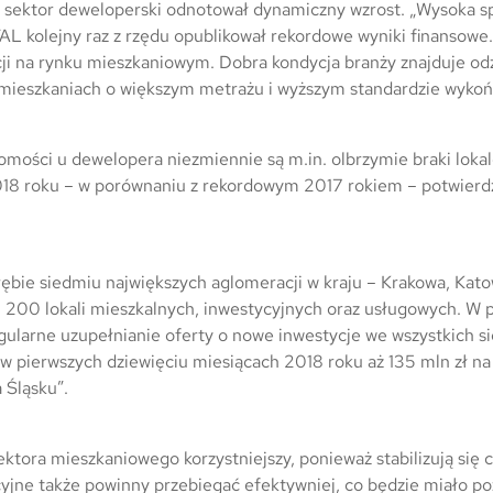
Trójmiasto / Reda
Warszawa
Gdańsk
 sektor deweloperski odnotował dynamiczny wzrost. „Wysoka spr
TAL kolejny raz z rzędu opublikował rekordowe wyniki finansowe
Warszawa
Wrocław
Gdynia
cji na rynku mieszkaniowym. Dobra kondycja branży znajduje o
 mieszkaniach o większym metrażu i wyższym standardzie wykoń
Wrocław
Reda
Drezno
Kowale
homości u dewelopera niezmiennie są m.in. olbrzymie braki loka
2018 roku – w porównaniu z rekordowym 2017 rokiem – potwierdz
Mapa inwestycji
ębie siedmiu największych aglomeracji w kraju – Krakowa, Kato
6 200 lokali mieszkalnych, inwestycyjnych oraz usługowych. W p
ularne uzupełnianie oferty o nowe inwestycje we wszystkich s
w pierwszych dziewięciu miesiącach 2018 roku aż 135 mln zł na
 Śląsku”.
ektora mieszkaniowego korzystniejszy, ponieważ stabilizują si
yjne także powinny przebiegać efektywniej, co będzie miało p