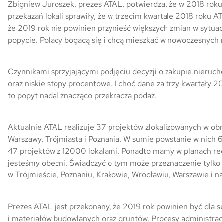
Zbigniew Juroszek, prezes ATAL, potwierdza, że w 2018 roku
przekazań lokali sprawiły, że w trzecim kwartale 2018 roku A
Skwer Witosa w Piastowie
że 2019 rok nie powinien przynieść większych zmian w sytua
popycie. Polacy bogacą się i chcą mieszkać w nowoczesnych
Czynnikami sprzyjającymi podjęciu decyzji o zakupie nieruc
oraz niskie stopy procentowe. I choć dane za trzy kwartały 
to popyt nadal znacząco przekracza podaż.
Aktualnie ATAL realizuje 37 projektów zlokalizowanych w obr
Warszawy, Trójmiasta i Poznania. W sumie powstanie w nich 
47 projektów z 12000 lokalami. Ponadto mamy w planach reg
jesteśmy obecni. Świadczyć o tym może przeznaczenie tylko 
w Trójmieście, Poznaniu, Krakowie, Wrocławiu, Warszawie i na
Prezes ATAL jest przekonany, że 2019 rok powinien być dla s
i materiałów budowlanych oraz gruntów. Procesy administrac