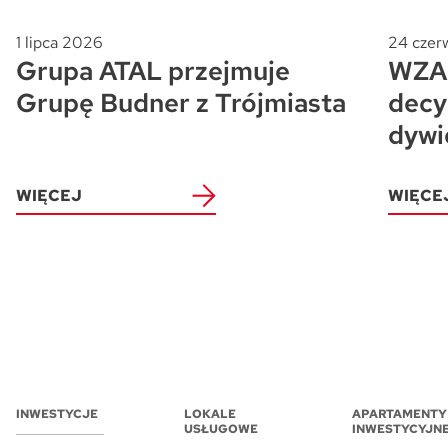
1 lipca 2026
24 czer
Grupa ATAL przejmuje
WZA 
Grupę Budner z Trójmiasta
decy
dywi
WIĘCEJ
WIĘCE
INWESTYCJE
LOKALE
APARTAMENTY
USŁUGOWE
INWESTYCYJN