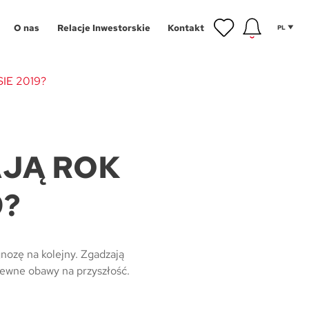
O nas
Relacje Inwestorskie
Kontakt
PL
IE 2019?
inwestycyjne
gram Poleceń
NOWOŚĆ
JĄ ROK
owe
gram Wykończeń
Aglomeracja Śląska
9?
ansowanie
Łódź
 mieszkańca
Poznań
tycji
hnologie
Szczecin
nozę na kolejny. Zgadzają
 pewne obawy na przyszłość.
g
Trójmiasto