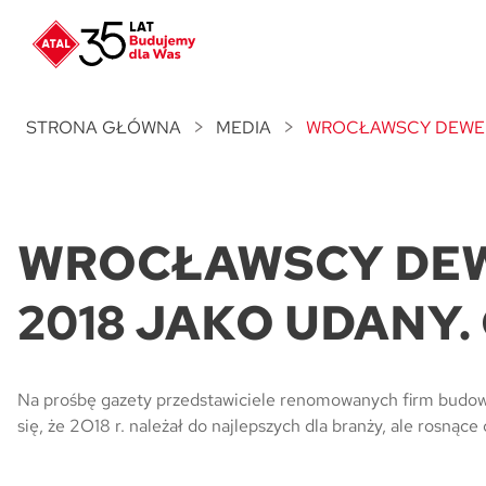
Nowość
ATAL Unii Lubelskiej
w Poznaniu
STRONA GŁÓWNA
MEDIA
WROCŁAWSCY DEWELO
Nowość
ATAL Ville przy Białej
WROCŁAWSCY DEW
NOWOŚĆ
Program Poleceń ATAL
Polecaj i zyskaj nawet 5 000 zł
2018 JAKO UDANY. 
NOWOŚĆ
ATAL Floriana w Szczecinie
Na prośbę gazety przedstawiciele renomowanych firm budowl
się, że 2O18 r. należał do najlepszych dla branży, ale rosną
NOWOŚĆ
ATAL Ruczaj w Krakowie