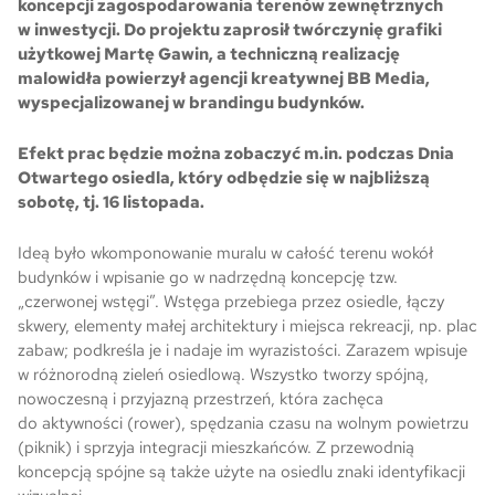
koncepcji zagospodarowania terenów zewnętrznych
w inwestycji. Do projektu zaprosił twórczynię grafiki
Skwer Witosa w Piastowie
użytkowej Martę Gawin, a techniczną realizację
malowidła powierzył agencji kreatywnej BB Media,
wyspecjalizowanej w brandingu budynków.
Efekt prac będzie można zobaczyć m.in. podczas Dnia
Otwartego osiedla, który odbędzie się w najbliższą
sobotę, tj. 16 listopada.
Ideą było wkomponowanie muralu w całość terenu wokół
budynków i wpisanie go w nadrzędną koncepcję tzw.
„czerwonej wstęgi”. Wstęga przebiega przez osiedle, łączy
skwery, elementy małej architektury i miejsca rekreacji, np. plac
zabaw; podkreśla je i nadaje im wyrazistości. Zarazem wpisuje
w różnorodną zieleń osiedlową. Wszystko tworzy spójną,
nowoczesną i przyjazną przestrzeń, która zachęca
do aktywności (rower), spędzania czasu na wolnym powietrzu
(piknik) i sprzyja integracji mieszkańców. Z przewodnią
koncepcją spójne są także użyte na osiedlu znaki identyfikacji