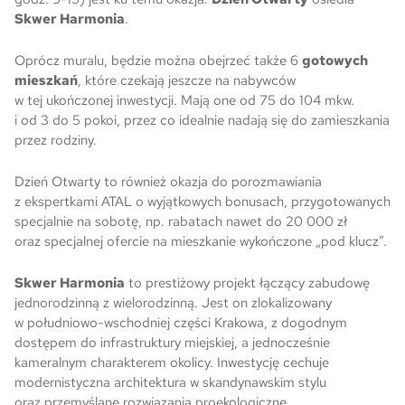
Skwer Harmonia
.
Oprócz muralu, będzie można obejrzeć także 6
gotowych
mieszkań
, które czekają jeszcze na nabywców
w tej ukończonej inwestycji. Mają one od 75 do 104 mkw.
i od 3 do 5 pokoi, przez co idealnie nadają się do zamieszkania
przez rodziny.
Dzień Otwarty to również okazja do porozmawiania
z ekspertkami ATAL o wyjątkowych bonusach, przygotowanych
specjalnie na sobotę, np. rabatach nawet do 20 000 zł
oraz specjalnej ofercie na mieszkanie wykończone „pod klucz”.
Skwer Harmonia
to prestiżowy projekt łączący zabudowę
jednorodzinną z wielorodzinną. Jest on zlokalizowany
w południowo-wschodniej części Krakowa, z dogodnym
dostępem do infrastruktury miejskiej, a jednocześnie
kameralnym charakterem okolicy. Inwestycję cechuje
modernistyczna architektura w skandynawskim stylu
oraz przemyślane rozwiązania proekologiczne.