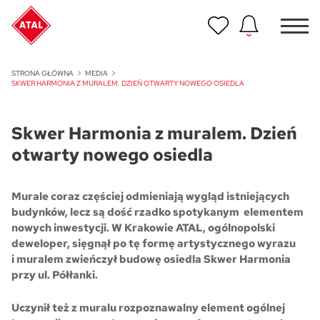
Nowość
STRONA GŁÓWNA
MEDIA
ATAL Unii Lubelskiej w Poznaniu
SKWER HARMONIA Z MURALEM. DZIEŃ OTWARTY NOWEGO OSIEDLA
Nowość
Skwer Harmonia z muralem. Dzień
ATAL Ville przy Białej
otwarty nowego osiedla
NOWOŚĆ
Program Poleceń ATAL
Murale coraz częściej odmieniają wygląd istniejących
Polecaj i zyskaj nawet 5 000 zł
budynków, lecz są dość rzadko spotykanym elementem
nowych inwestycji. W Krakowie ATAL, ogólnopolski
NOWOŚĆ
deweloper, sięgnął po tę formę artystycznego wyrazu
ATAL Floriana w Szczecinie
i muralem zwieńczył budowę osiedla Skwer Harmonia
przy ul. Półłanki.
NOWOŚĆ
ATAL Ruczaj w Krakowie
Uczynił też z muralu rozpoznawalny element ogólnej