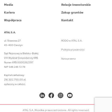
Media
Relacje Inwestorskie
Kariera
Zakup gruntów
Współpraca
Kontakt
ATAL S.A.
ul. Stawowa 27
RODO w ATAL S.A.
43-400 Cieszyn
Polityka prywatności
Sąd Rejonowy w Bielsku-Białej
VIII Wydział Gospodarczy KRS
Nota prawna
Numer KRS 0000262397
NIP 548 248 72 78
Kapitał zakładowy:
216.302.750,00 zł,
opłacony w całości.
ATAL S.A. Wszelkie prawa zastrzeżone. All rights reserved.