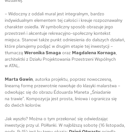
wizualnej.
– Widoczny z oddali mural jest integralnym, bardzo
indywidualnym elementem tej całości i kreuje rozpoznawalny
charakter osiedla. W symboliczny sposób obrazuje jego
przestrzeń i akcentuje rekreacyjno-społeczny kontekst
miejsca. Stanowi także punkt odniesienia do dalszych działań,
które planujemy podjąć w drugim etapie tej inwestycji
–
tłumaczą
Weronika Smaga
oraz
Magdalena Kornaga
,
architektki z Działu Projektowania Przestrzeni Wspólnych
w ATAL.
Marta Gawin
, autorka projektu, poprzez nowoczesną,
linearną formę przewrotnie nawołuje do klasyki malarstwa –
odwołując się do obrazu Édouarda Maneta „Śniadanie
na trawie”. Kompozycja jest prosta, liniowa i ogranicza się
do dwóch kolorów.
Jak wyszło? Można o tym przekonać się odwiedzając
inwestycję przy ul. Półłanki. W najbliższą sobotę (16 listopada,
godz. 9-15) jest ku temu okazja:
Dzień Otwarty
osiedla