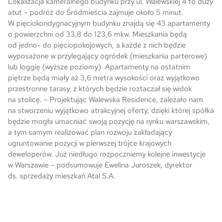
Lokalizacja kameralnego budynku przy ul. Walewskiej 4 to duży
atut – podróż do Śródmieścia zajmuje około 5 minut.
Skwer Witosa w Piastowie
W pięciokondygnacyjnym budynku znajdą się 43 apartamenty
o powierzchni od 33,8 do 123,6 mkw. Mieszkania będą
od jedno- do pięciopokojowych, a każde z nich będzie
wyposażone w przylegający ogródek (mieszkania parterowe)
lub loggię (wyższe poziomy). Apartamenty na ostatnim
piętrze będą miały aż 3,6 metra wysokości oraz wyjątkowo
przestronne tarasy, z których będzie roztaczał się widok
na stolicę. – Projektując Walewska Residence, zależało nam
na stworzeniu wyjątkowo atrakcyjnej oferty, dzięki której spółka
będzie mogła umacniać swoją pozycję na rynku warszawskim,
a tym samym realizować plan rozwoju zakładający
ugruntowanie pozycji w pierwszej trójce krajowych
deweloperów. Już niedługo rozpoczniemy kolejne inwestycje
w Warszawie – podsumowuje Ewelina Juroszek, dyrektor
ds. sprzedaży mieszkań Atal S.A.