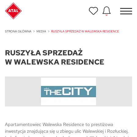
Nowość
STRONA GŁÓWNA
MEDIA
RUSZYŁA SPRZEDAŻ W WALEWSKA RESIDENCE
ATAL Unii Lubelskiej w Poznaniu
RUSZYŁA SPRZEDAŻ
Nowość
ATAL Ville przy Białej
W WALEWSKA RESIDENCE
NOWOŚĆ
Program Poleceń ATAL
Polecaj i zyskaj nawet 5 000 zł
NOWOŚĆ
ATAL Floriana w Szczecinie
NOWOŚĆ
Apartamentowiec Walewska Residence to prestiżowa
ATAL Ruczaj w Krakowie
inwestycja znajdująca się u zbiegu ulic Walewskiej i Rozłuckiej.