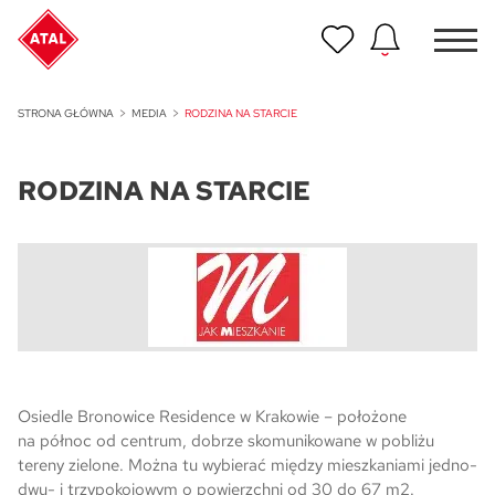
Nowość
STRONA GŁÓWNA
MEDIA
RODZINA NA STARCIE
ATAL Unii Lubelskiej w Poznaniu
RODZINA NA STARCIE
Nowość
ATAL Ville przy Białej
NOWOŚĆ
Program Poleceń ATAL
Polecaj i zyskaj nawet 5 000 zł
NOWOŚĆ
ATAL Floriana w Szczecinie
Osiedle Bronowice Residence w Krakowie – położone
na północ od centrum, dobrze skomunikowane w pobliżu
NOWOŚĆ
tereny zielone. Można tu wybierać między mieszkaniami jedno-
ATAL Ruczaj w Krakowie
dwu- i trzypokojowym o powierzchni od 30 do 67 m2.