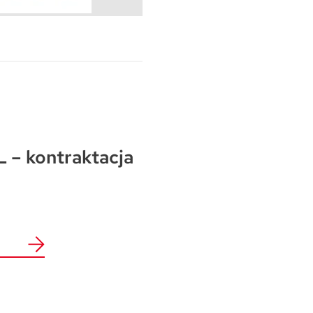
Warszawa
Wrocław
Mapa inwestycji
 – kontraktacja