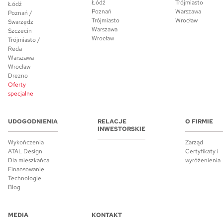
Łódź
Trójmiasto
Łódź
Poznań
Warszawa
Poznań /
Trójmiasto
Wrocław
Swarzędz
Warszawa
Szczecin
Wrocław
Trójmiasto /
Reda
Warszawa
Wrocław
Drezno
Oferty
specjalne
UDOGODNIENIA
RELACJE
O FIRMIE
INWESTORSKIE
Wykończenia
Zarząd
ATAL Design
Certyfikaty i
Dla mieszkańca
wyróżenienia
Finansowanie
Technologie
Blog
MEDIA
KONTAKT