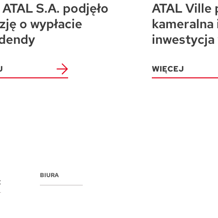
ATAL S.A. podjęło
ATAL Ville 
zję o wypłacie
kameralna 
dendy
inwestycja
J
WIĘCEJ
BIURA
E