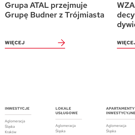
Grupa ATAL przejmuje
WZA 
Grupę Budner z Trójmiasta
decy
dywi
WIĘCEJ
WIĘCE
INWESTYCJE
LOKALE
APARTAMENTY
USŁUGOWE
INWESTYCYJN
Aglomeracja
Aglomeracja
Aglomeracja
Śląska
Śląska
Śląska
Kraków