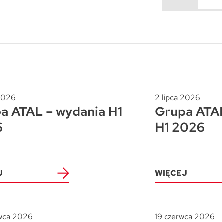
Trójmiasto / Reda
Warszawa
Gdańsk
Warszawa
Wrocław
Gdynia
Wrocław
Reda
Drezno
Kowale
Mapa inwestycji
 2026
2 lipca 2026
a ATAL – wydania H1
Grupa ATAL
6
H1 2026
J
WIĘCEJ
wca 2026
19 czerwca 2026