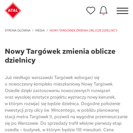
Nowość
STRONA GŁÓWNA
MEDIA
NOWY TARGÓWEK ZMIENIA OBLICZE DZIELNICY
ATAL Unii Lubelskiej w Poznaniu
Nowy Targówek zmienia oblicze
Nowość
ATAL Ville przy Białej
dzielnicy
NOWOŚĆ
Program Poleceń ATAL
Już niedługo warszawski Targówek wzbogaci się
Polecaj i zyskaj nawet 5 000 zł
o nowoczesny kompleks mieszkaniowy Nowy Targówek.
Osiedle dzięki zastosowaniu nowoczesnych rozwiązań
oraz wysokiej estetyce projektu wyznaczy nowy kierunek,
NOWOŚĆ
ATAL Floriana w Szczecinie
w którym rozwijać się będzie dzielnica. Dogodne położenie
inwestycji przy ulicy św. Wincentego, w pobliżu planowanej
stacji metra Targówek II, pozwoli na wygodne przemieszczanie
NOWOŚĆ
się po Warszawie. Do sprzedaży trafił właśnie pierwszy etap
ATAL Ruczaj w Krakowie
osiedla – budynek, w którym będzie 118 mieszkań. Cena