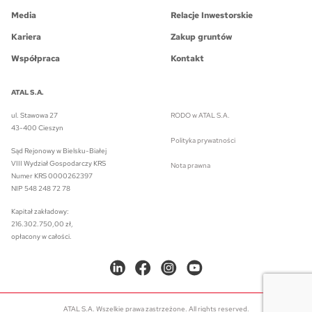
Media
Relacje Inwestorskie
Kariera
Zakup gruntów
Współpraca
Kontakt
ATAL S.A.
ul. Stawowa 27
RODO w ATAL S.A.
43-400 Cieszyn
Polityka prywatności
Sąd Rejonowy w Bielsku-Białej
VIII Wydział Gospodarczy KRS
Nota prawna
Numer KRS 0000262397
NIP 548 248 72 78
Kapitał zakładowy:
216.302.750,00 zł,
opłacony w całości.
ATAL S.A. Wszelkie prawa zastrzeżone. All rights reserved.