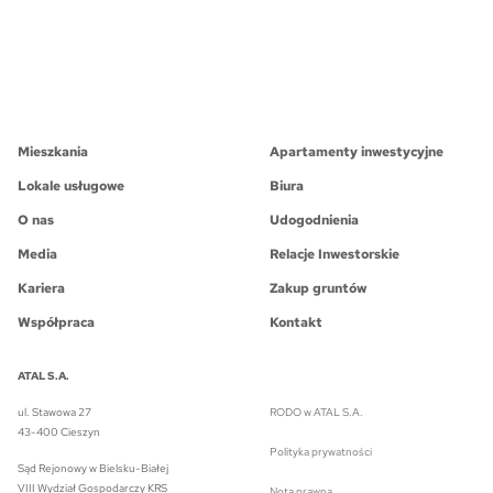
Mieszkania
Apartamenty inwestycyjne
Lokale usługowe
Biura
O nas
Udogodnienia
Media
Relacje Inwestorskie
Kariera
Zakup gruntów
Współpraca
Kontakt
ATAL S.A.
ul. Stawowa 27
RODO w ATAL S.A.
43-400 Cieszyn
Polityka prywatności
Sąd Rejonowy w Bielsku-Białej
VIII Wydział Gospodarczy KRS
Nota prawna