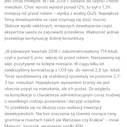
jest coraz mniejsze. W I kw. 2018 r. oddano do użytku 24898
mieszkań. Choć wzrost wyniósł ponad 12%, to był o 1,3%
Skwer Witosa w Piastowie
mniejszy niż przed rokiem – wynika z analizy GUS. Największe
firmy deweloperskie na razie trzymają się dość mocno.
Słabsze wyniki niektórych, mniejszych deweloperów część
ekspertów uważa za zapowiedź przesilenia. Większość jednak
przewiduje kontynuację dobrej koniunktury.
„W pierwszym kwartale 2018 r. zakontraktowaliśmy 714 lokali,
czyli o ponad 6 proc. więcej niż przed rokiem. Nastawiamy się
więc pozytywnie na kolejne miesiące. W ciągu kilku lat
zwiększyliśmy kontraktację z 1,09 tys. do niemal 2,8 tys. lokali.
Teraz spodziewamy się stabilizacji sprzedaży na poziomie 2,7-
3 tys. mieszkań. Największym wyzwaniem branży nie jest
obecnie popyt na mieszkania, ale ich podaż. Ze względu
na komplikacje o charakterze administracyjnym coraz trudniej
o wszelkiego rodzaju pozwolenia i decyzje urzędów.
To przekłada się na dłuższy czas realizacji inwestycji
deweloperskich. Nie bez znaczenia są również rosnące ceny
gruntów w miastach takich jak Warszawa czy Kraków” – mówi
Mateusz Juroszek, wiceprezes spółki ATAL.