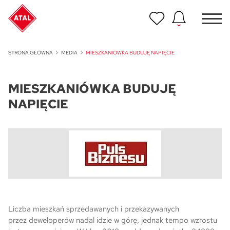
Nowość
STRONA GŁÓWNA
MEDIA
MIESZKANIÓWKA BUDUJĘ NAPIĘCIE
ATAL Unii Lubelskiej w Poznaniu
MIESZKANIÓWKA BUDUJĘ
Nowość
ATAL Ville przy Białej
NAPIĘCIE
NOWOŚĆ
Program Poleceń ATAL
Polecaj i zyskaj nawet 5 000 zł
NOWOŚĆ
ATAL Floriana w Szczecinie
NOWOŚĆ
Liczba mieszkań sprzedawanych i przekazywanych
ATAL Ruczaj w Krakowie
przez deweloperów nadal idzie w górę, jednak tempo wzrostu