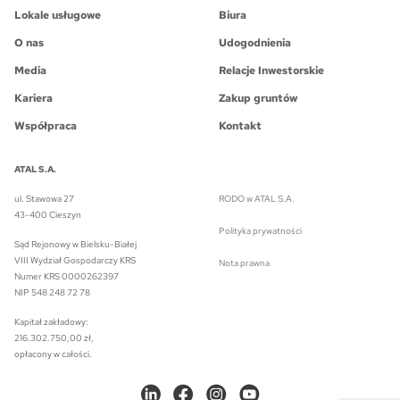
Lokale usługowe
Biura
O nas
Udogodnienia
Media
Relacje Inwestorskie
Kariera
Zakup gruntów
Współpraca
Kontakt
ATAL S.A.
ul. Stawowa 27
RODO w ATAL S.A.
43-400 Cieszyn
Polityka prywatności
Sąd Rejonowy w Bielsku-Białej
VIII Wydział Gospodarczy KRS
Nota prawna
Numer KRS 0000262397
NIP 548 248 72 78
Kapitał zakładowy:
216.302.750,00 zł,
opłacony w całości.