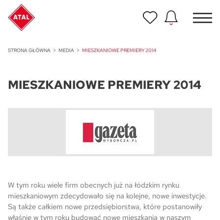
Nowość
STRONA GŁÓWNA
MEDIA
MIESZKANIOWE PREMIERY 2014
ATAL Unii Lubelskiej w Poznaniu
MIESZKANIOWE PREMIERY 2014
Nowość
ATAL Ville przy Białej
NOWOŚĆ
Program Poleceń ATAL
Polecaj i zyskaj nawet 5 000 zł
NOWOŚĆ
ATAL Floriana w Szczecinie
W tym roku wiele firm obecnych już na łódzkim rynku
mieszkaniowym zdecydowało się na kolejne, nowe inwestycje.
NOWOŚĆ
Są także całkiem nowe przedsiębiorstwa, które postanowiły
ATAL Ruczaj w Krakowie
właśnie w tym roku budować nowe mieszkania w naszym