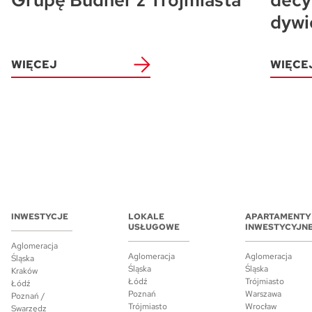
Grupę Budner z Trójmiasta
decy
dywi
WIĘCEJ
WIĘCE
INWESTYCJE
LOKALE
APARTAMENTY
USŁUGOWE
INWESTYCYJN
Aglomeracja
Aglomeracja
Aglomeracja
Śląska
Śląska
Śląska
Kraków
Łódź
Trójmiasto
Łódź
Poznań
Warszawa
Poznań /
Trójmiasto
Wrocław
Swarzędz