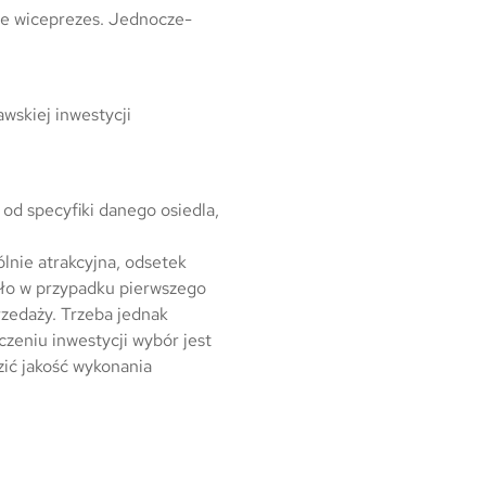
je wiceprezes. Jednocze-
awskiej inwestycji
od specyfiki danego osiedla,
ólnie atrakcyjna, odsetek
yło w przypadku pierwszego
rzedaży. Trzeba jednak
czeniu inwestycji wybór jest
zić jakość wykonania