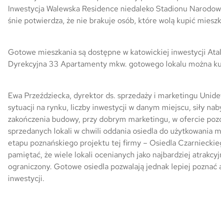
Inwestycja Walewska Residence niedaleko Stadionu Narodow
śnie potwierdza, że nie brakuje osób, które wolą kupić miesz
Gotowe mieszkania są dostępne w katowickiej inwestycji Atal 
Dyrekcyjna 33 Apartamenty mkw. gotowego lokalu można kupić
Ewa Przeździecka, dyrektor ds. sprzedaży i marketingu Unide
sytuacji na rynku, liczby inwestycji w danym miejscu, siły 
zakończenia budowy, przy dobrym marketingu, w ofercie pozost
sprzedanych lokali w chwili oddania osiedla do użytkowania
etapu poznańskiego projektu tej firmy – Osiedla Czarnieckieg
pamiętać, że wiele lokali ocenianych jako najbardziej atrakc
ograniczony. Gotowe osiedla pozwalają jednak lepiej poznać a
inwestycji.