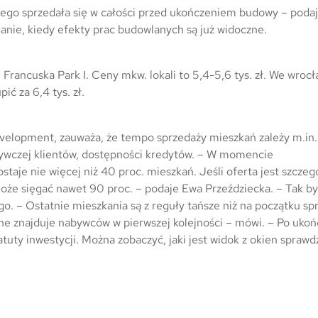
ego sprzedała się w całości przed ukończeniem budowy – poda
kanie, kiedy efekty prac budowlanych są już widoczne.
Francuska Park I. Ceny mkw. lokali to 5,4-5,6 tys. zł. We wrocł
 za 6,4 tys. zł.
velopment, zauważa, że tempo sprzedaży mieszkań zależy m.in. 
nabywczej klientów, dostępności kredytów. – W momencie
aje nie więcej niż 40 proc. mieszkań. Jeśli oferta jest szczeg
 może sięgać nawet 90 proc. – podaje Ewa Przeździecka. – Tak b
o. – Ostatnie mieszkania są z reguły tańsze niż na początku sp
yjne znajduje nabywców w pierwszej kolejności – mówi. – Po ukoń
tuty inwestycji. Można zobaczyć, jaki jest widok z okien sprawd