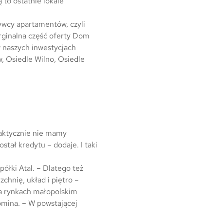
to ostatnie lokale
ywcy apartamentów, czyli
arginalna część oferty Dom
w naszych inwestycjach
, Osiedle Wilno, Osiedle
raktycznie nie mamy
stał kredytu – dodaje. I taki
ółki Atal. – Dlatego też
chnię, układ i piętro –
na rynkach małopolskim
omina. – W powstającej