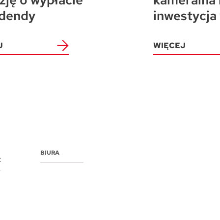
zję o wypłacie
kameralna 
dendy
inwestycja
J
WIĘCEJ
BIURA
E