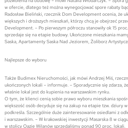
pozwolenia na budowę – mówi Natalia Włodarczyk. – Spora gr
w ofercie, dlatego też można wynegocjować spore rabaty bąd
Radosław Bieliński, rzecznik Dom Development ocenia, że uk
większych i droższych mieszkań, którzy chcą je obejrzeć prz
Development. – Po pierwszym półroczu stanowiły ok 15 proc.
sprzedaje się na etapie budowy. Ukończone mieszkania mamy w
Saska, Apartamenty Saska Nad Jeziorem, Żoliborz Artystyczn
Najlepsze do wyboru
Także Budimex Nieruchomości, jak mówi Andrzej Miś, rzeczni
ukończonych lokali – informuje. – Sporadycznie się zdarza, że
właśnie lokal jest do kupienia na warszawskim rynku.
O tym, że klienci cenią sobie prawo wyboru mieszkania spośró
większość osób decyduje się na zakup na etapie tzw. dziury w
podkreśla. Szczególnie duże zainteresowanie osiedlami z odl
i warszawskim. – W krakowskiej inwestycji Masarska 8 w cią
w stolicy Oazie Wilanów sprzedaliśmy ponad 90 proc. lokali.