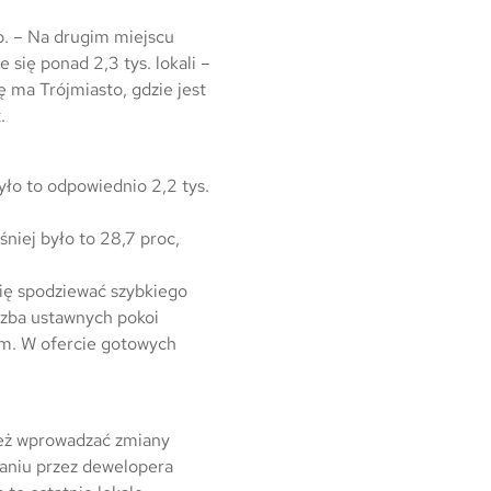
Warszawa
p. – Na drugim miejscu
Wrocław
 się ponad 2,3 tys. lokali –
 ma Trójmiasto, gdzie jest
Mapa inwestycji
.
yło to odpowiednio 2,2 tys.
śniej było to 28,7 proc,
się spodziewać szybkiego
czba ustawnych pokoi
em. W ofercie gotowych
też wprowadzać zmiany
maniu przez dewelopera