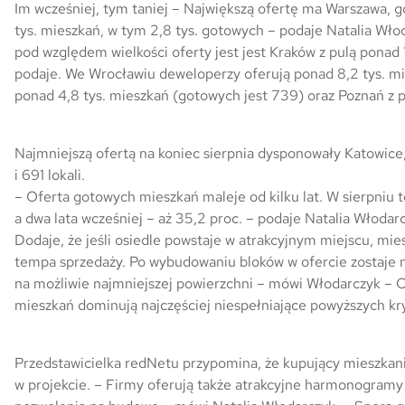
Im wcześniej, tym taniej – Największą ofertę ma Warszawa, g
tys. mieszkań, w tym 2,8 tys. gotowych – podaje Natalia Wł
Skwer Witosa w Piastowie
pod względem wielkości oferty jest jest Kraków z pulą ponad 
podaje. We Wrocławiu deweloperzy oferują ponad 8,2 tys. mie
ponad 4,8 tys. mieszkań (gotowych jest 739) oraz Poznań z pul
Najmniejszą ofertą na koniec sierpnia dysponowały Katowice,
i 691 lokali.
– Oferta gotowych mieszkań maleje od kilku lat. W sierpniu t
a dwa lata wcześniej – aż 35,2 proc. – podaje Natalia Włodar
Dodaje, że jeśli osiedle powstaje w atrakcyjnym miejscu, mie
tempa sprzedaży. Po wybudowaniu bloków w ofercie zostaje n
na możliwie najmniejszej powierzchni – mówi Włodarczyk – 
mieszkań dominują najczęściej niespełniające powyższych kry
Przedstawicielka redNetu przypomina, że kupujący mieszka
w projekcie. – Firmy oferują także atrakcyjne harmonogramy