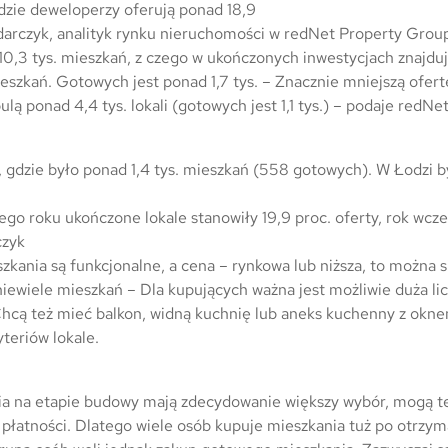
Trójmiasto / Reda
Warszawa
Gdańsk
dzie deweloperzy oferują ponad 18,9
odarczyk, analityk rynku nieruchomości w redNet Property Grou
Warszawa
Wrocław
Gdynia
10,3 tys. mieszkań, z czego w ukończonych inwestycjach znajduje
szkań. Gotowych jest ponad 1,7 tys. – Znacznie mniejszą ofertę
Wrocław
Reda
ą ponad 4,4 tys. lokali (gotowych jest 1,1 tys.) – podaje redNet
Drezno
Kowale
 gdzie było ponad 1,4 tys. mieszkań (558 gotowych). W Łodzi b
Mapa inwestycji
ego roku ukończone lokale stanowiły 19,9 proc. oferty, rok wcze
czyk
szkania są funkcjonalne, a cena – rynkowa lub niższa, to można 
iewiele mieszkań – Dla kupujących ważna jest możliwie duża li
Chcą też mieć balkon, widną kuchnię lub aneks kuchenny z okn
teriów lokale.
nia na etapie budowy mają zdecydowanie większy wybór, mogą 
 płatności. Dlatego wiele osób kupuje mieszkania tuż po otrzy