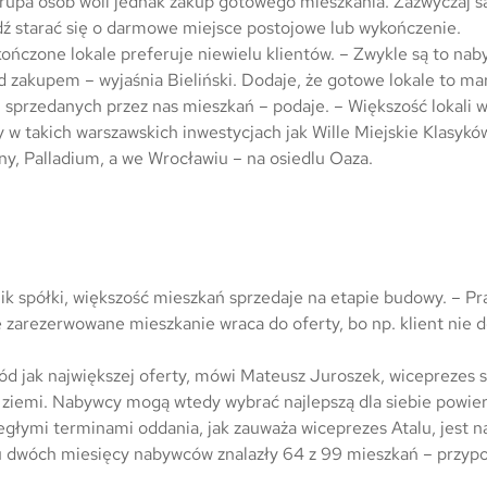
upa osób woli jednak zakup gotowego mieszkania. Zazwyczaj są 
ź starać się o darmowe miejsce postojowe lub wykończenie.
ończone lokale preferuje niewielu klientów. – Zwykle są to nab
ed zakupem – wyjaśnia Bieliński. Dodaje, że gotowe lokale to m
 sprzedanych przez nas mieszkań – podaje. – Większość lokali 
 takich warszawskich inwestycjach jak Wille Miejskie Klasyków
y, Palladium, a we Wrocławiu – na osiedlu Oaza.
k spółki, większość mieszkań sprzedaje na etapie budowy. – P
 zarezerwowane mieszkanie wraca do oferty, bo np. klient nie do
d jak największej oferty, mówi Mateusz Juroszek, wiceprezes sp
 ziemi. Nabywcy mogą wtedy wybrać najlepszą dla siebie powierz
egłymi terminami oddania, jak zauważa wiceprezes Atalu, jest 
gu dwóch miesięcy nabywców znalazły 64 z 99 mieszkań – przyp