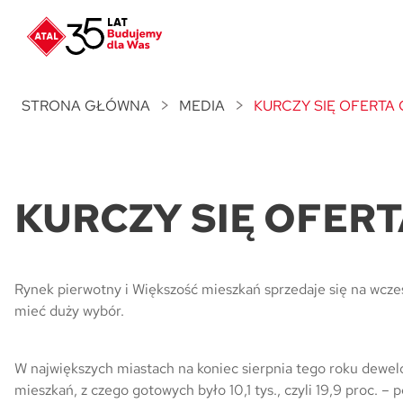
Nowość
ATAL Unii Lubelskiej
w Poznaniu
STRONA GŁÓWNA
MEDIA
KURCZY SIĘ OFERTA
Nowość
ATAL Ville przy Białej
KURCZY SIĘ OFER
NOWOŚĆ
Program Poleceń ATAL
Polecaj i zyskaj nawet 5 000 zł
NOWOŚĆ
Rynek pierwotny i Większość mieszkań sprzedaje się na wcze
ATAL Floriana w Szczecinie
mieć duży wybór.
NOWOŚĆ
W największych miastach na koniec sierpnia tego roku dewel
ATAL Ruczaj w Krakowie
mieszkań, z czego gotowych było 10,1 tys., czyli 19,9 proc. 