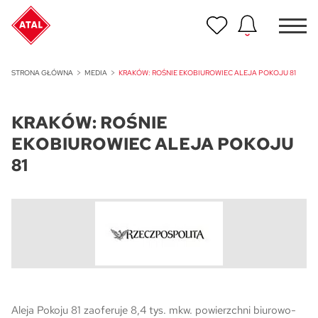
Nowość
STRONA GŁÓWNA
MEDIA
KRAKÓW: ROŚNIE EKOBIUROWIEC ALEJA POKOJU 81
ATAL Unii Lubelskiej w Poznaniu
KRAKÓW: ROŚNIE
Nowość
ATAL Ville przy Białej
EKOBIUROWIEC ALEJA POKOJU
81
NOWOŚĆ
Program Poleceń ATAL
Polecaj i zyskaj nawet 5 000 zł
NOWOŚĆ
ATAL Floriana w Szczecinie
NOWOŚĆ
ATAL Ruczaj w Krakowie
Aleja Pokoju 81 zaoferuje 8,4 tys. mkw. powierzchni biurowo-