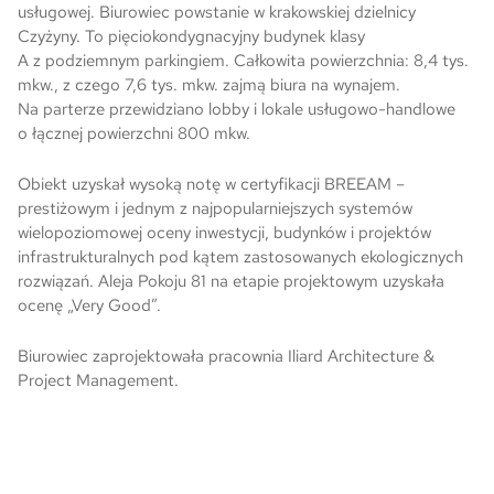
usługowej. Biurowiec powstanie w krakowskiej dzielnicy
Czyżyny. To pięciokondygnacyjny budynek klasy
Skwer Witosa w Piastowie
A z podziemnym parkingiem. Całkowita powierzchnia: 8,4 tys.
mkw., z czego 7,6 tys. mkw. zajmą biura na wynajem.
Na parterze przewidziano lobby i lokale usługowo-handlowe
o łącznej powierzchni 800 mkw.
Obiekt uzyskał wysoką notę w certyfikacji BREEAM –
prestiżowym i jednym z najpopularniejszych systemów
wielopoziomowej oceny inwestycji, budynków i projektów
infrastrukturalnych pod kątem zastosowanych ekologicznych
rozwiązań. Aleja Pokoju 81 na etapie projektowym uzyskała
ocenę „Very Good”.
Biurowiec zaprojektowała pracownia Iliard Architecture &
Project Management.