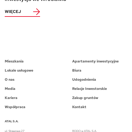
WIĘCEJ
Mieszkania
Apartamenty inwestycyjne
Lokale usługowe
Biura
O nas
Udogodnienia
Media
Relacje Inwestorskie
Kariera
Zakup gruntów
Współpraca
Kontakt
ATAL S.A.
ul. Stawowa 27
RODO w ATAL S.A.