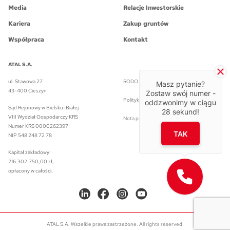
Media
Relacje Inwestorskie
Kariera
Zakup gruntów
Współpraca
Kontakt
ATAL S.A.
ul. Stawowa 27
RODO w ATAL S.A.
Masz pytanie?
43-400 Cieszyn
Zostaw swój numer -
Polityka prywatności
oddzwonimy w ciągu
Sąd Rejonowy w Bielsku-Białej
28
sekund!
VIII Wydział Gospodarczy KRS
Nota prawna
Numer KRS 0000262397
TAK
NIP 548 248 72 78
Kapitał zakładowy:
216.302.750,00 zł,
opłacony w całości.
ATAL S.A. Wszelkie prawa zastrzeżone. All rights reserved.