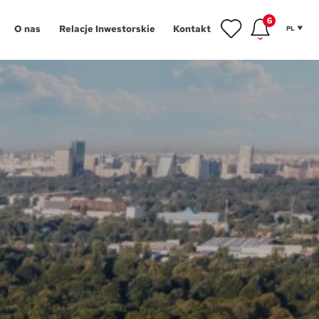
6
O nas
Relacje Inwestorskie
Kontakt
PL
inwestycyjne
gram Poleceń
NOWOŚĆ
owe
gram Wykończeń
Aglomeracja Śląska
ansowanie
Łódź
 mieszkańca
Poznań
tycji
hnologie
Szczecin
g
Trójmiasto