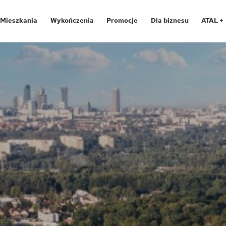
Mieszkania
Wykończenia
Promocje
Dla biznesu
ATAL +
Oferty specjalne
O programie
Aglomeracja Śląska
Apartamenty 
Pro
Aglomeracja Śląska
Pakiety
Kraków
Katowice
Lokale usług
Pro
Kraków
Realizacje
Łódź
Chorzów
Biura
Fin
Łódź
Kontakt
Poznań / Swarzędz
Gliwice
Dla
Mapa inwes
Poznań / Swarzędz
Szczecin
Poznań
Tec
Szczecin
Trójmiasto / Reda
Swarzędz
Blo