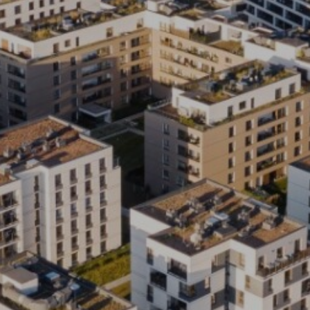
Pytanie o lokal:
Please leave this field empty.
Wyślij wiadomość
Zaznacz wszystkie
Wyrażam zgodę na przetwarzanie podanych przeze mnie danych osobowych przez ATAL S.A. w celu nawiązania kontaktu oraz udzielenia odpowiedzi
na zadane pytanie.
Klauzula informacyjna dotycząca przetwarzania danych osobowych
i
stosowana polityka prywatności
Wyrażam zgodę na przekazywanie mi przez ATAL S.A. z siedzibą w Cieszynie informacji handlowych i marketingowych (w tym promocji i nowości),
dotyczących usług i produktów oferowanych przez ATAL S.A. za pomocą środków komunikacji:
elektronicznej
telefonicznej