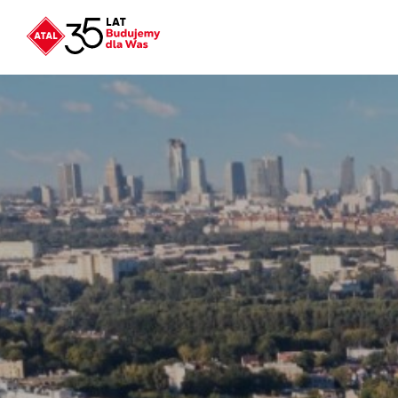
Nowość
ATAL Unii Lubelskiej
w Poznaniu
Nowość
ATAL Ville przy Białej
NOWOŚĆ
Program Poleceń ATAL
Polecaj i zyskaj nawet 5 000 zł
NOWOŚĆ
ATAL Floriana w Szczecinie
NOWOŚĆ
ATAL Ruczaj w Krakowie