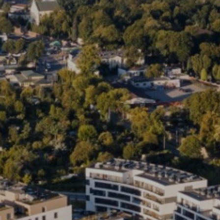
Trójmiasto / Reda
Warszawa
Gdańsk
Warszawa
Wrocław
Gdynia
Wrocław
Reda
Drezno
Kowale
Mapa inwestycji