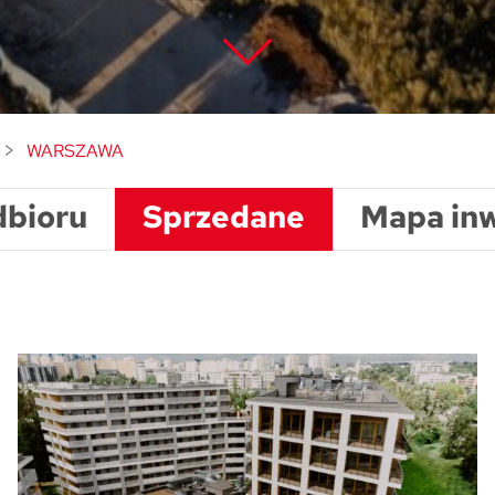
WARSZAWA
dbioru
Sprzedane
Mapa inw