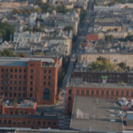
ynia
Trójmiasto
da
Wrocław
wale
Warszawa
Investment project map