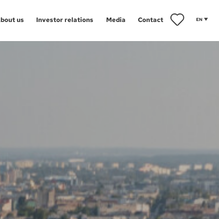
bout us
Investor relations
Media
Contact
EN
ents
towice
iwice
Aglomeracja Śląska
orzów
Drezno
znań
Łódź
ect map
arzędz
Poznań
ańsk
Szczecin