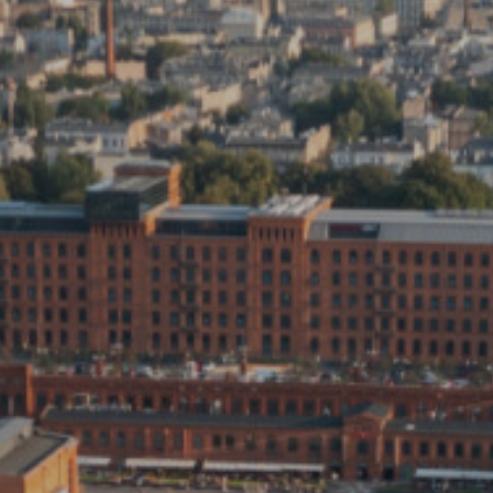
Warszawa
Gd
Wrocław
Re
Drezno
Ko
Investment project map