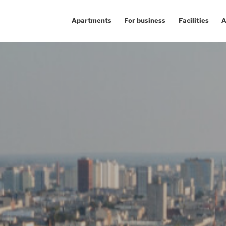
Apartments
For business
Facilities
A
Aglomeracja Śląska
Investment apartm
Ka
Kraków
Service premises
Gl
Łódź
Offices
Ch
Poznań / Swarzędz
Po
Investment proj
Szczecin
Sw
Trójmiasto / Reda
Gd