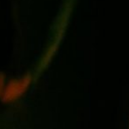
ynia
Trójmiasto
da
Wrocław
wale
Warszawa
Investment project map