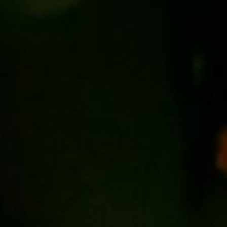
Warszawa
Gd
Wrocław
Re
Drezno
Ko
Investment project map