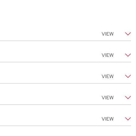
VIEW
VIEW
VIEW
ycji ATAL City Square
VIEW
VIEW