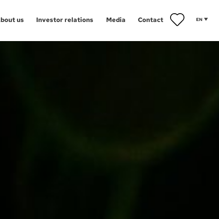
bout us
Investor relations
Media
Contact
EN
ents
towice
iwice
Aglomeracja Śląska
orzów
Drezno
znań
Łódź
ect map
arzędz
Poznań
ańsk
Szczecin