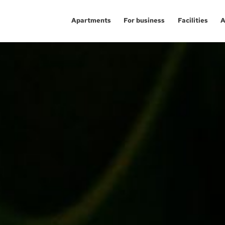
Apartments
For business
Facilities
A
Aglomeracja Śląska
Investment apartm
Ka
Kraków
Service premises
Gl
Łódź
Offices
Ch
Poznań / Swarzędz
Po
Investment proj
Szczecin
Sw
Trójmiasto / Reda
Gd