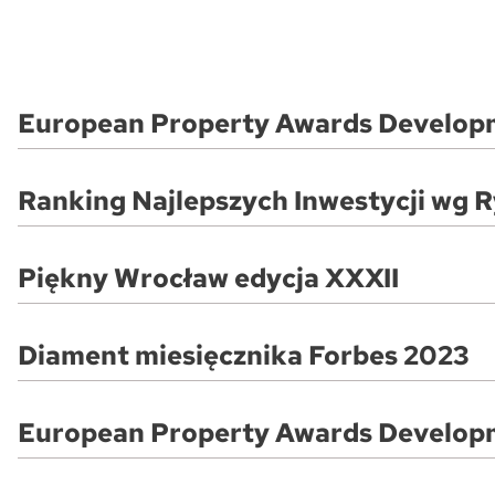
European Property Awards Develop
Ranking Najlepszych Inwestycji wg 
Inwestycja ATAL SKY+ nagrodzona w kategorii: Award Winne
Inwestycja ATAL Olimpijska nagrodzona w kategorii: Award W
Piękny Wrocław edycja XXXII
III miejsce za projekt Bursztynowa Zatoka II
Diament miesięcznika Forbes 2023
Wyróżnienie za najlepszą realizację architektoniczną w 2023
European Property Awards Develop
Laureat Rankingu Miesięcznika Forbes w kategorii firm o p