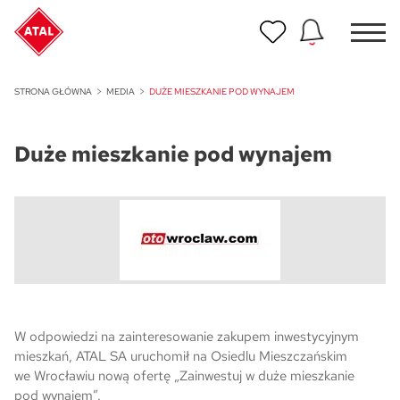
Nowość
STRONA GŁÓWNA
MEDIA
DUŻE MIESZKANIE POD WYNAJEM
ATAL Unii Lubelskiej w Poznaniu
Duże mieszkanie pod wynajem
Nowość
ATAL Ville przy Białej
NOWOŚĆ
Program Poleceń ATAL
Polecaj i zyskaj nawet 5 000 zł
NOWOŚĆ
ATAL Floriana w Szczecinie
W odpowiedzi na zainteresowanie zakupem inwestycyjnym
mieszkań, ATAL SA uruchomił na Osiedlu Mieszczańskim
NOWOŚĆ
we Wrocławiu nową ofertę „Zainwestuj w duże mieszkanie
ATAL Ruczaj w Krakowie
pod wynajem”.