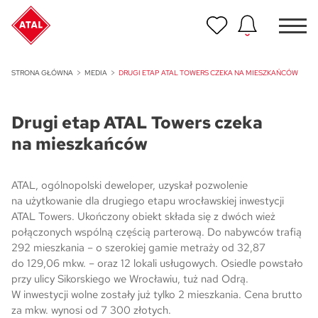
Nowość
STRONA GŁÓWNA
MEDIA
DRUGI ETAP ATAL TOWERS CZEKA NA MIESZKAŃCÓW
ATAL Unii Lubelskiej w Poznaniu
Drugi etap ATAL Towers czeka
Nowość
ATAL Ville przy Białej
na mieszkańców
NOWOŚĆ
Program Poleceń ATAL
ATAL, ogólnopolski deweloper, uzyskał pozwolenie
Polecaj i zyskaj nawet 5 000 zł
na użytkowanie dla drugiego etapu wrocławskiej inwestycji
ATAL Towers. Ukończony obiekt składa się z dwóch wież
połączonych wspólną częścią parterową. Do nabywców trafią
NOWOŚĆ
ATAL Floriana w Szczecinie
292 mieszkania – o szerokiej gamie metraży od 32,87
do 129,06 mkw. – oraz 12 lokali usługowych. Osiedle powstało
przy ulicy Sikorskiego we Wrocławiu, tuż nad Odrą.
NOWOŚĆ
W inwestycji wolne zostały już tylko 2 mieszkania. Cena brutto
ATAL Ruczaj w Krakowie
za mkw. wynosi od 7 300 złotych.