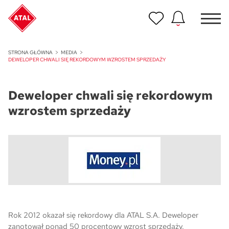
Nowość
STRONA GŁÓWNA
MEDIA
ATAL Unii Lubelskiej w Poznaniu
DEWELOPER CHWALI SIĘ REKORDOWYM WZROSTEM SPRZEDAŻY
Nowość
Deweloper chwali się rekordowym
ATAL Ville przy Białej
wzrostem sprzedaży
NOWOŚĆ
Program Poleceń ATAL
Polecaj i zyskaj nawet 5 000 zł
NOWOŚĆ
ATAL Floriana w Szczecinie
NOWOŚĆ
Rok 2012 okazał się rekordowy dla ATAL S.A. Deweloper
ATAL Ruczaj w Krakowie
zanotował ponad 50 procentowy wzrost sprzedaży.