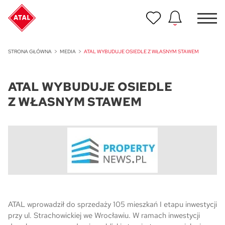
Nowość
STRONA GŁÓWNA
MEDIA
ATAL WYBUDUJE OSIEDLE Z WŁASNYM STAWEM
ATAL Unii Lubelskiej w Poznaniu
ATAL WYBUDUJE OSIEDLE
Nowość
ATAL Ville przy Białej
Z WŁASNYM STAWEM
NOWOŚĆ
Program Poleceń ATAL
Polecaj i zyskaj nawet 5 000 zł
NOWOŚĆ
ATAL Floriana w Szczecinie
NOWOŚĆ
ATAL wprowadził do sprzedaży 105 mieszkań I etapu inwestycji
ATAL Ruczaj w Krakowie
przy ul. Strachowickiej we Wrocławiu. W ramach inwestycji