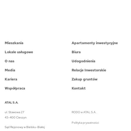
Mieszkania
Apartamenty inwestycyjne
Lokale usługowe
Biura
O nas
Udogodnienia
Media
Relacje Inwestorskie
Kariera
Zakup gruntów
Współpraca
Kontakt
ATAL S.A.
ul. Stawowa 27
RODO w ATAL S.A.
43-400 Cieszyn
Polityka prywatności
Sąd Rejonowy w Bielsku-Białej