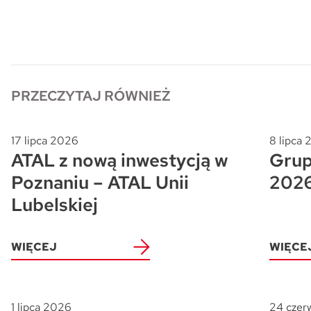
Skwer Witosa w Piastowie
PRZECZYTAJ RÓWNIEŻ
17 lipca 2026
8 lipca
ATAL z nową inwestycją w
Grup
Poznaniu – ATAL Unii
202
Lubelskiej
WIĘCEJ
WIĘCE
1 lipca 2026
24 czer