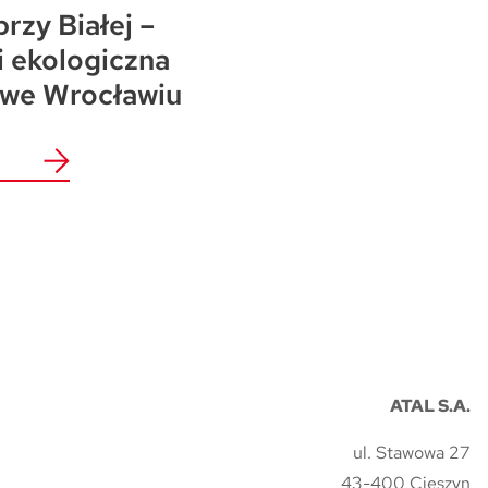
przy Białej –
i ekologiczna
 we Wrocławiu
ATAL S.A.
ul. Stawowa 27
43-400 Cieszyn