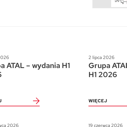
Trójmiasto / Reda
Warszawa
Gdańsk
Warszawa
Wrocław
Gdynia
Wrocław
Reda
Drezno
Kowale
Mapa inwestycji
 2026
2 lipca 2026
a ATAL – wydania H1
Grupa ATAL
6
H1 2026
J
WIĘCEJ
wca 2026
19 czerwca 2026