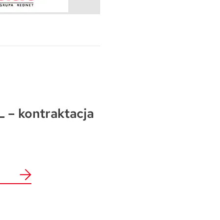
Warszawa
Wrocław
Mapa inwestycji
 – kontraktacja