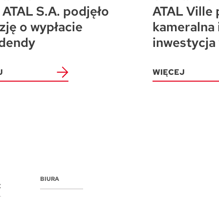
ATAL S.A. podjęło
ATAL Ville 
zję o wypłacie
kameralna 
dendy
inwestycja
J
WIĘCEJ
BIURA
E