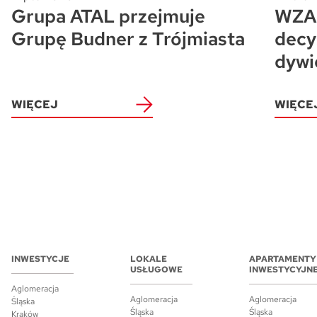
Grupa ATAL przejmuje
WZA 
Grupę Budner z Trójmiasta
decy
dywi
WIĘCEJ
WIĘCE
INWESTYCJE
LOKALE
APARTAMENTY
USŁUGOWE
INWESTYCYJN
Aglomeracja
Aglomeracja
Aglomeracja
Śląska
Śląska
Śląska
Kraków