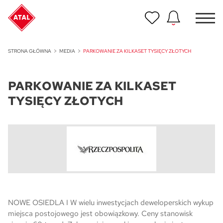
Nowość
STRONA GŁÓWNA
MEDIA
PARKOWANIE ZA KILKASET TYSIĘCY ZŁOTYCH
ATAL Unii Lubelskiej w Poznaniu
PARKOWANIE ZA KILKASET
Nowość
ATAL Ville przy Białej
TYSIĘCY ZŁOTYCH
NOWOŚĆ
Program Poleceń ATAL
Polecaj i zyskaj nawet 5 000 zł
NOWOŚĆ
ATAL Floriana w Szczecinie
NOWOŚĆ
NOWE OSIEDLA I W wielu inwestycjach deweloperskich wykup
ATAL Ruczaj w Krakowie
miejsca postojowego jest obowiązkowy. Ceny stanowisk