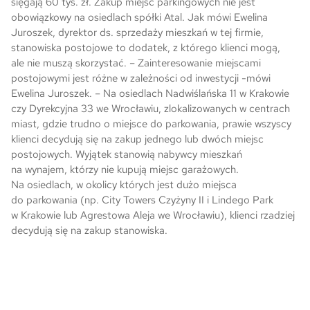
sięgają 60 tys. zł. Zakup miejsc parkingowych nie jest
obowiązkowy na osiedlach spółki Atal. Jak mówi Ewelina
Skwer Witosa w Piastowie
Juroszek, dyrektor ds. sprzedaży mieszkań w tej firmie,
stanowiska postojowe to dodatek, z którego klienci mogą,
ale nie muszą skorzystać. – Zainteresowanie miejscami
postojowymi jest różne w zależności od inwestycji -mówi
Ewelina Juroszek. – Na osiedlach Nadwiślańska 11 w Krakowie
czy Dyrekcyjna 33 we Wrocławiu, zlokalizowanych w centrach
miast, gdzie trudno o miejsce do parkowania, prawie wszyscy
klienci decydują się na zakup jednego lub dwóch miejsc
postojowych. Wyjątek stanowią nabywcy mieszkań
na wynajem, którzy nie kupują miejsc garażowych.
Na osiedlach, w okolicy których jest dużo miejsca
do parkowania (np. City Towers Czyżyny II i Lindego Park
w Krakowie lub Agrestowa Aleja we Wrocławiu), klienci rzadziej
decydują się na zakup stanowiska.