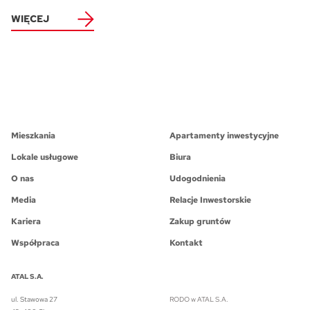
WIĘCEJ
Mieszkania
Apartamenty inwestycyjne
Lokale usługowe
Biura
O nas
Udogodnienia
Media
Relacje Inwestorskie
Kariera
Zakup gruntów
Współpraca
Kontakt
ATAL S.A.
ul. Stawowa 27
RODO w ATAL S.A.