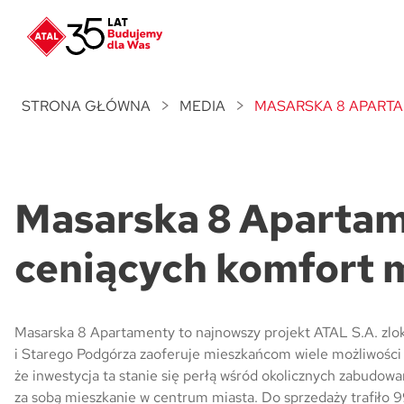
Nowość
ATAL Unii Lubelskiej
w Poznaniu
STRONA GŁÓWNA
MEDIA
MASARSKA 8 APARTA
Nowość
ATAL Ville przy Białej
Masarska 8 Apartam
NOWOŚĆ
Program Poleceń ATAL
Polecaj i zyskaj nawet 5 000 zł
ceniących komfort 
NOWOŚĆ
ATAL Floriana w Szczecinie
Masarska 8 Apartamenty to najnowszy projekt ATAL S.A. zlok
i Starego Podgórza zaoferuje mieszkańcom wiele możliwości 
NOWOŚĆ
ATAL Ruczaj w Krakowie
że inwestycja ta stanie się perłą wśród okolicznych zabudowa
za sobą mieszkanie w centrum miasta. Do sprzedaży trafiło 