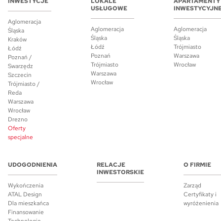
INWESTYCJE
LOKALE
APARTAMENTY
USŁUGOWE
INWESTYCYJN
Aglomeracja
Aglomeracja
Aglomeracja
Śląska
Śląska
Śląska
Kraków
Łódź
Trójmiasto
Łódź
Poznań
Warszawa
Poznań /
Trójmiasto
Wrocław
Swarzędz
Warszawa
Szczecin
Wrocław
Trójmiasto /
Reda
Warszawa
Wrocław
Drezno
Oferty
specjalne
UDOGODNIENIA
RELACJE
O FIRMIE
INWESTORSKIE
Wykończenia
Zarząd
ATAL Design
Certyfikaty i
Dla mieszkańca
wyróżenienia
Finansowanie