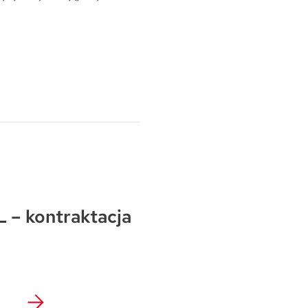
Warszawa
Wrocław
Mapa inwestycji
 – kontraktacja