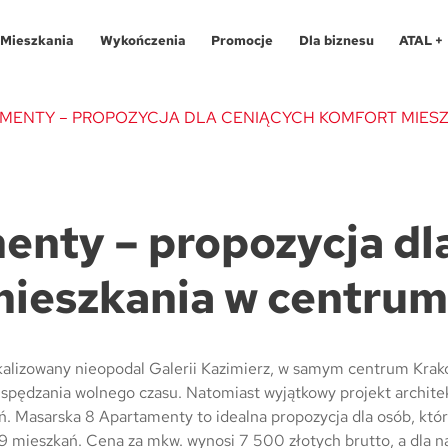
Mieszkania
Wykończenia
Promocje
Dla biznesu
ATAL +
MENTY – PROPOZYCJA DLA CENIĄCYCH KOMFORT MIESZ
Oferty specjalne
O programie
Aglomeracja Śląska
Apartamenty 
Pro
enty – propozycja dl
Aglomeracja Śląska
Pakiety
Kraków
Katowice
Lokale usług
Pro
mieszkania w centrum
Kraków
Realizacje
Łódź
Chorzów
Biura
Fin
Łódź
Kontakt
Poznań / Swarzędz
Gliwice
Dla
Mapa inwes
Poznań / Swarzędz
Szczecin
Poznań
Tec
alizowany nieopodal Galerii Kazimierz, w samym centrum Krako
spędzania wolnego czasu. Natomiast wyjątkowy projekt architek
Szczecin
Trójmiasto / Reda
Swarzędz
Blo
ń. Masarska 8 Apartamenty to idealna propozycja dla osób, które
99 mieszkań. Cena za mkw. wynosi 7 500 złotych brutto, a dla 