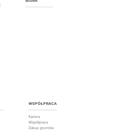
BIURA
E
WSPÓŁPRACA
Kariera
Współpraca
Zakup gruntów