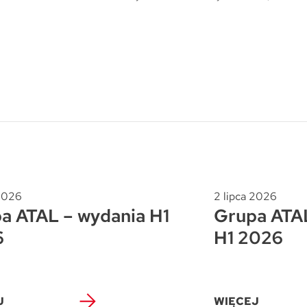
Trójmiasto / Reda
Warszawa
Gdańsk
Warszawa
Wrocław
Gdynia
Wrocław
Reda
Drezno
Kowale
Mapa inwestycji
 2026
2 lipca 2026
a ATAL – wydania H1
Grupa ATAL
6
H1 2026
J
WIĘCEJ