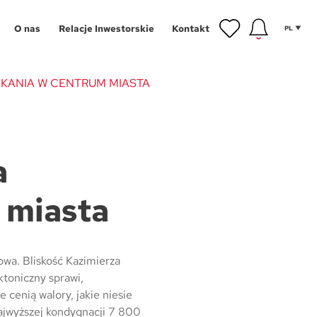
O nas
Relacje Inwestorskie
Kontakt
PL
KANIA W CENTRUM MIASTA
inwestycyjne
gram Poleceń
NOWOŚĆ
a
owe
gram Wykończeń
Aglomeracja Śląska
 miasta
ansowanie
Łódź
 mieszkańca
Poznań
tycji
hnologie
Szczecin
wa. Bliskość Kazimierza
toniczny sprawi,
g
Trójmiasto
 cenią walory, jakie niesie
najwyższej kondygnacji 7 800