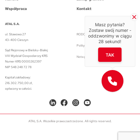
Współpraca
Kontakt
ATAL S.A.
Masz pytania?
Zostaw swój numer -
ul. Stawowa 27
RODO w ATAL S.A.
oddzwonimy w ciągu
43-400 Cieszyn
28
sekund!
Polityka prywatności
Sąd Rejonowy w Bielsku-Białej
TAK
VIII Wydział Gospodarczy KRS
Nota prawna
Numer KRS 0000262397
NIP 548 248 72 78
Kapitał zakładowy:
216.302.750,00 zł,
opłacony w całości.
ATAL S.A. Wszelkie prawa zastrzeżone. All rights reserved.