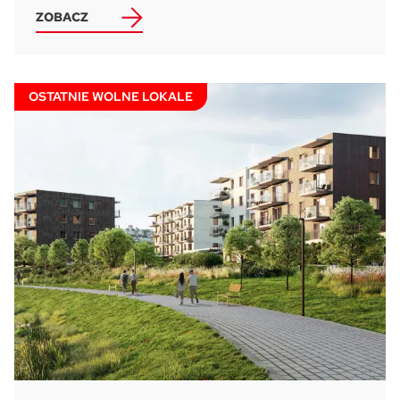
ZOBACZ
Pytanie o lokal:
Please leave this field empty.
OSTATNIE WOLNE LOKALE
Zaznacz wszystkie
Wyrażam zgodę na przetwarzanie podanych przeze mnie danych
osobowych przez ATAL S.A. w celu nawiązania kontaktu oraz udzielenia
odpowiedzi na zadane pytanie.
Klauzula informacyjna dotycząca
przetwarzania danych osobowych
i
stosowana polityka prywatności
Wyrażam zgodę na przekazywanie mi przez ATAL S.A. z siedzibą w
Cieszynie informacji handlowych i marketingowych (w tym promocji i
nowości), dotyczących usług i produktów oferowanych przez ATAL S.A.
za pomocą środków komunikacji:
elektronicznej
telefonicznej
Wyślij wiadomość