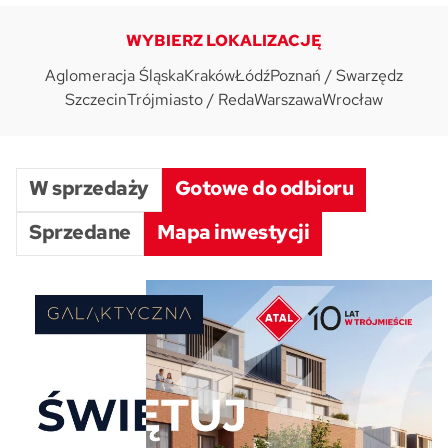
WYBIERZ LOKALIZACJĘ
Skwer Witosa w Piastowie
Aglomeracja Śląska
Kraków
Łódź
Poznań / Swarzędz
Szczecin
Trójmiasto / Reda
Warszawa
Wrocław
W sprzedaży
Gotowe do odbioru
Sprzedane
Mapa inwestycji