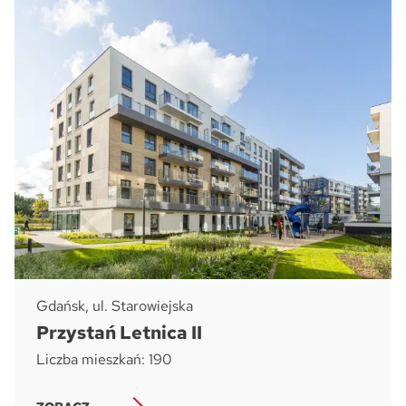
Zaznacz wszystkie
Wyrażam zgodę na przetwarzanie podanych przeze mnie danych
osobowych przez ATAL S.A. w celu nawiązania kontaktu oraz udzielenia
odpowiedzi na zadane pytanie.
Klauzula informacyjna dotycząca
przetwarzania danych osobowych
i
stosowana polityka prywatności
Wyrażam zgodę na przekazywanie mi przez ATAL S.A. z siedzibą w
Cieszynie informacji handlowych i marketingowych (w tym promocji i
nowości), dotyczących usług i produktów oferowanych przez ATAL S.A.
za pomocą środków komunikacji:
elektronicznej
telefonicznej
Wyślij wiadomość
Gdańsk, ul. Starowiejska
Przystań Letnica II
Liczba mieszkań: 190