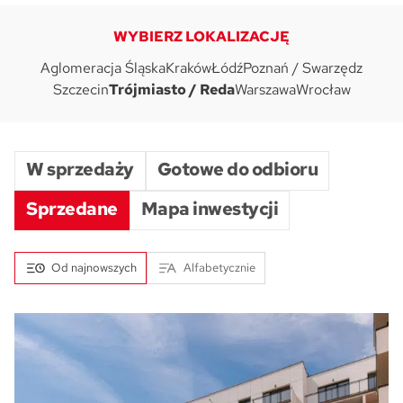
WYBIERZ LOKALIZACJĘ
Skwer Witosa w Piastowie
Aglomeracja Śląska
Kraków
Łódź
Poznań / Swarzędz
Szczecin
Trójmiasto / Reda
Warszawa
Wrocław
W sprzedaży
Gotowe do odbioru
Sprzedane
Mapa inwestycji
Od najnowszych
Alfabetycznie