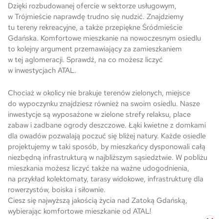
Dzięki rozbudowanej ofercie w sektorze usługowym,
w Trójmieście naprawdę trudno się nudzić. Znajdziemy
tu tereny rekreacyjne, a także przepiękne Śródmieście
Gdańska. Komfortowe mieszkanie na nowoczesnym osiedlu
to kolejny argument przemawiający za zamieszkaniem
w tej aglomeracji. Sprawdź, na co możesz liczyć
w inwestycjach ATAL.
Chociaż w okolicy nie brakuje terenów zielonych, miejsce
do wypoczynku znajdziesz również na swoim osiedlu. Nasze
inwestycje są wyposażone w zielone strefy relaksu, place
zabaw i zadbane ogrody deszczowe. Łąki kwietne z domkami
dla owadów pozwalają poczuć się bliżej natury. Każde osiedle
projektujemy w taki sposób, by mieszkańcy dysponowali całą
niezbędną infrastrukturą w najbliższym sąsiedztwie. W pobliżu
mieszkania możesz liczyć także na ważne udogodnienia,
na przykład kolektomaty, tarasy widokowe, infrastrukturę dla
rowerzystów, boiska i siłownie.
Ciesz się najwyższą jakością życia nad Zatoką Gdańską,
wybierając komfortowe mieszkanie od ATAL!