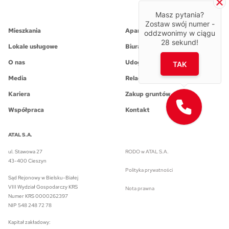
Masz pytania?
Zostaw swój numer -
Mieszkania
Apartamenty inwestycyjne
oddzwonimy w ciągu
28
sekund!
Lokale usługowe
Biura
O nas
Udogodnienia
TAK
Media
Relacje Inwestorskie
Kariera
Zakup gruntów
Współpraca
Kontakt
ATAL S.A.
ul. Stawowa 27
RODO w ATAL S.A.
43-400 Cieszyn
Polityka prywatności
Sąd Rejonowy w Bielsku-Białej
VIII Wydział Gospodarczy KRS
Nota prawna
Numer KRS 0000262397
NIP 548 248 72 78
Kapitał zakładowy: