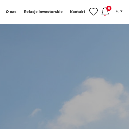
6
O nas
Relacje Inwestorskie
Kontakt
PL
inwestycyjne
gram Poleceń
NOWOŚĆ
owe
gram Wykończeń
Aglomeracja Śląska
ansowanie
Łódź
 mieszkańca
Poznań
tycji
hnologie
Szczecin
g
Trójmiasto