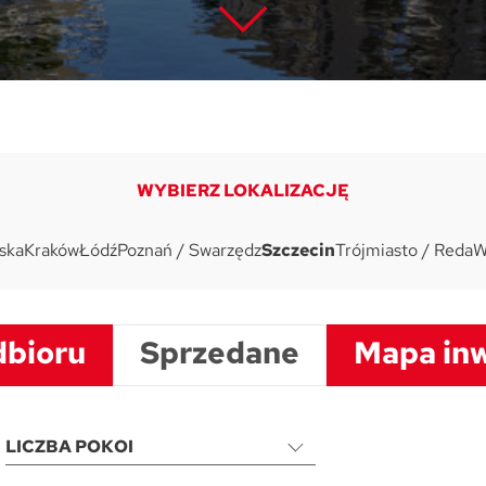
WYBIERZ LOKALIZACJĘ
ska
Kraków
Łódź
Poznań / Swarzędz
Szczecin
Trójmiasto / Reda
W
dbioru
Sprzedane
Mapa inw
LICZBA POKOI