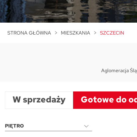
STRONA GŁÓWNA
MIESZKANIA
SZCZECIN
Aglomeracja Ślą
W sprzedaży
Gotowe do o
PIĘTRO