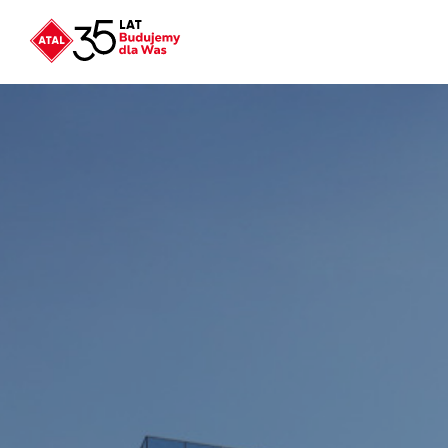
Nowość
ATAL Unii Lubelskiej
w Poznaniu
Nowość
ATAL Ville przy Białej
NOWOŚĆ
Program Poleceń ATAL
Polecaj i zyskaj nawet 5 000 zł
NOWOŚĆ
ATAL Floriana w Szczecinie
NOWOŚĆ
ATAL Ruczaj w Krakowie