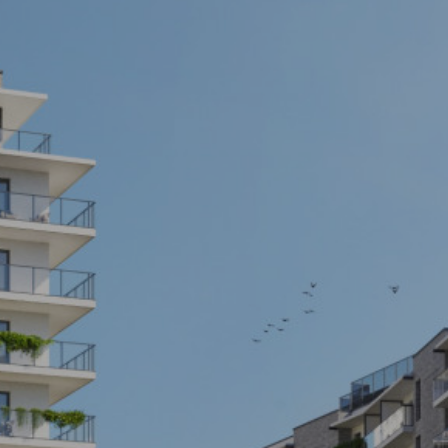
Trójmiasto / Reda
Warszawa
Gdańsk
Warszawa
Wrocław
Gdynia
Wrocław
Reda
Drezno
Kowale
Mapa inwestycji