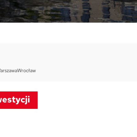
arszawa
Wrocław
estycji