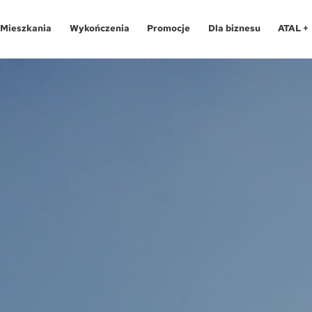
Mieszkania
Wykończenia
Promocje
Dla biznesu
ATAL +
Oferty specjalne
O programie
Aglomeracja Śląska
Apartamenty 
Pro
Aglomeracja Śląska
Pakiety
Kraków
Katowice
Lokale usług
Pro
Kraków
Realizacje
Łódź
Chorzów
Biura
Fin
Łódź
Kontakt
Poznań / Swarzędz
Gliwice
Dla
Mapa inwes
Poznań / Swarzędz
Szczecin
Poznań
Tec
Szczecin
Trójmiasto / Reda
Swarzędz
Blo