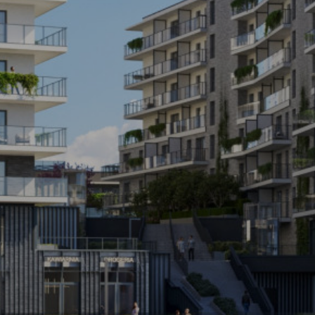
Pytanie o lokal:
Please leave this field empty.
Wyślij wiadomość
Zaznacz wszystkie
Wyrażam zgodę na przetwarzanie podanych przeze mnie danych osobowych przez ATAL S.A. w celu nawiązania kontaktu oraz udzielenia odpowiedzi
na zadane pytanie.
Klauzula informacyjna dotycząca przetwarzania danych osobowych
i
stosowana polityka prywatności
Wyrażam zgodę na przekazywanie mi przez ATAL S.A. z siedzibą w Cieszynie informacji handlowych i marketingowych (w tym promocji i nowości),
dotyczących usług i produktów oferowanych przez ATAL S.A. za pomocą środków komunikacji:
elektronicznej
telefonicznej