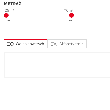
METRAŻ
26 m²
110 m²
min.
max.
Od najnowszych
Alfabetycznie