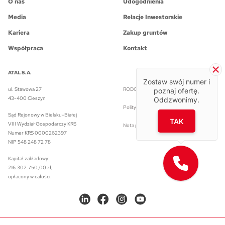
O nas
Udogodnienia
Media
Relacje Inwestorskie
Kariera
Zakup gruntów
Współpraca
Kontakt
ATAL S.A.
Zostaw swój numer i
ul. Stawowa 27
RODO w ATAL S.A.
poznaj ofertę.
43-400 Cieszyn
Oddzwonimy.
Polityka prywatności
Sąd Rejonowy w Bielsku-Białej
TAK
VIII Wydział Gospodarczy KRS
Nota prawna
Numer KRS 0000262397
NIP 548 248 72 78
Kapitał zakładowy:
216.302.750,00 zł,
opłacony w całości.