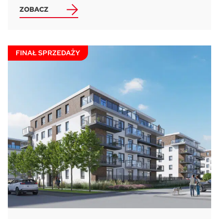
ZOBACZ
Pytanie o lokal:
Please leave this field empty.
FINAŁ SPRZEDAŻY
Zaznacz wszystkie
Wyrażam zgodę na przetwarzanie podanych przeze mnie danych
osobowych przez ATAL S.A. w celu nawiązania kontaktu oraz udzielenia
odpowiedzi na zadane pytanie.
Klauzula informacyjna dotycząca
przetwarzania danych osobowych
i
stosowana polityka prywatności
Wyrażam zgodę na przekazywanie mi przez ATAL S.A. z siedzibą w
Cieszynie informacji handlowych i marketingowych (w tym promocji i
nowości), dotyczących usług i produktów oferowanych przez ATAL S.A.
za pomocą środków komunikacji:
elektronicznej
telefonicznej
Wyślij wiadomość