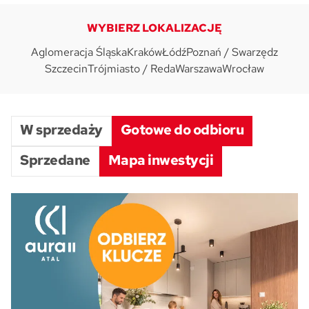
WYBIERZ LOKALIZACJĘ
Skwer Witosa w Piastowie
Aglomeracja Śląska
Kraków
Łódź
Poznań / Swarzędz
Szczecin
Trójmiasto / Reda
Warszawa
Wrocław
W sprzedaży
Gotowe do odbioru
Sprzedane
Mapa inwestycji