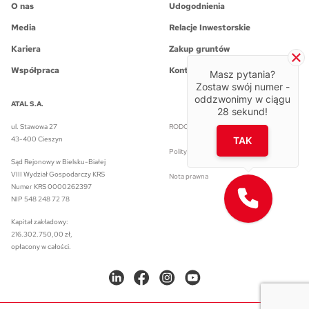
O nas
Udogodnienia
Media
Relacje Inwestorskie
Kariera
Zakup gruntów
Współpraca
Kontakt
Masz pytania?
Zostaw swój numer -
oddzwonimy w ciągu
ATAL S.A.
28
sekund!
ul. Stawowa 27
RODO w ATAL S.A.
43-400 Cieszyn
TAK
Polityka prywatności
Sąd Rejonowy w Bielsku-Białej
VIII Wydział Gospodarczy KRS
Nota prawna
Numer KRS 0000262397
NIP 548 248 72 78
Kapitał zakładowy:
216.302.750,00 zł,
opłacony w całości.