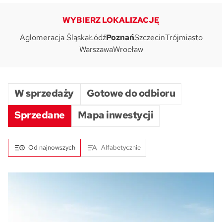
WYBIERZ LOKALIZACJĘ
Skwer Witosa w Piastowie
Aglomeracja Śląska
Łódź
Poznań
Szczecin
Trójmiasto
Warszawa
Wrocław
W sprzedaży
Gotowe do odbioru
Sprzedane
Mapa inwestycji
Od najnowszych
Alfabetycznie