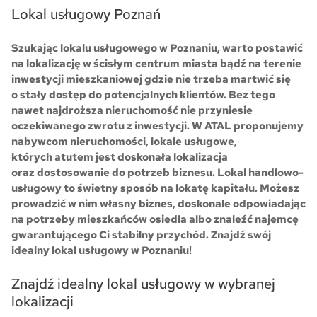
Lokal usługowy Poznań
Pytanie o lokal:
Please
leave
Szukając lokalu usługowego w Poznaniu, warto postawić
this
field
empty.
na lokalizację w ścisłym centrum miasta bądź na terenie
inwestycji mieszkaniowej gdzie nie trzeba martwić się
o stały dostęp do potencjalnych klientów. Bez tego
nawet najdroższa nieruchomość nie przyniesie
Zaznacz wszystkie
Wyrażam zgodę na przetwarzanie podanych przeze mnie danych
oczekiwanego zwrotu z inwestycji. W ATAL proponujemy
osobowych przez ATAL S.A. w celu nawiązania kontaktu oraz udzielenia
odpowiedzi na zadane pytanie.
Klauzula informacyjna dotycząca
przetwarzania danych osobowych
i
stosowana polityka prywatności
nabywcom nieruchomości, lokale usługowe,
Wyrażam zgodę na przekazywanie mi przez ATAL S.A. z siedzibą w
Cieszynie informacji handlowych i marketingowych (w tym promocji i
których atutem jest doskonała lokalizacja
nowości), dotyczących usług i produktów oferowanych przez ATAL S.A.
za pomocą środków komunikacji:
elektronicznej
oraz dostosowanie do potrzeb biznesu. Lokal handlowo-
telefonicznej
Wyślij wiadomość
usługowy to świetny sposób na lokatę kapitału. Możesz
prowadzić w nim własny biznes, doskonale odpowiadając
na potrzeby mieszkańców osiedla albo znaleźć najemcę
gwarantującego Ci stabilny przychód. Znajdź swój
idealny lokal usługowy w Poznaniu!
Znajdź idealny lokal usługowy w wybranej
lokalizacji