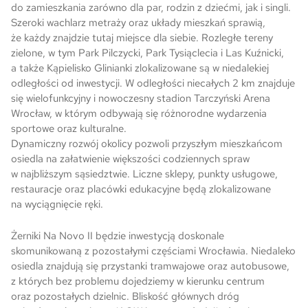
do zamieszkania zarówno dla par, rodzin z dziećmi, jak i singli.
Szeroki wachlarz metraży oraz układy mieszkań sprawią,
że każdy znajdzie tutaj miejsce dla siebie. Rozległe tereny
zielone, w tym Park Pilczycki, Park Tysiąclecia i Las Kuźnicki,
a także Kąpielisko Glinianki zlokalizowane są w niedalekiej
odległości od inwestycji. W odległości niecałych 2 km znajduje
się wielofunkcyjny i nowoczesny stadion Tarczyński Arena
Wrocław, w którym odbywają się różnorodne wydarzenia
sportowe oraz kulturalne.
Dynamiczny rozwój okolicy pozwoli przyszłym mieszkańcom
osiedla na załatwienie większości codziennych spraw
w najbliższym sąsiedztwie. Liczne sklepy, punkty usługowe,
restauracje oraz placówki edukacyjne będą zlokalizowane
na wyciągnięcie ręki.
Żerniki Na Novo II będzie inwestycją doskonale
skomunikowaną z pozostałymi częściami Wrocławia. Niedaleko
osiedla znajdują się przystanki tramwajowe oraz autobusowe,
z których bez problemu dojedziemy w kierunku centrum
oraz pozostałych dzielnic. Bliskość głównych dróg