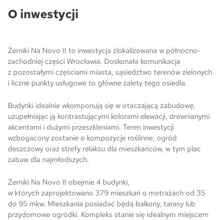
O inwestycji
Skwer Witosa w Piastowie
Żerniki Na Novo II to inwestycja zlokalizowana w północno-
zachodniej części Wrocławia. Doskonała komunikacja
z pozostałymi częściami miasta, sąsiedztwo terenów zielonych
i liczne punkty usługowe to główne zalety tego osiedla.
Budynki idealnie wkomponują się w otaczającą zabudowę,
uzupełniając ją kontrastującymi kolorami elewacji, drewnianymi
akcentami i dużymi przeszkleniami. Teren inwestycji
wzbogacony zostanie o kompozycje roślinne, ogród
deszczowy oraz strefy relaksu dla mieszkańców, w tym plac
zabaw dla najmłodszych.
Żerniki Na Novo II obejmie 4 budynki,
w których zaprojektowano 379 mieszkań o metrażach od 35
do 95 mkw. Mieszkania posiadać będą balkony, tarasy lub
przydomowe ogródki. Kompleks stanie się idealnym miejscem