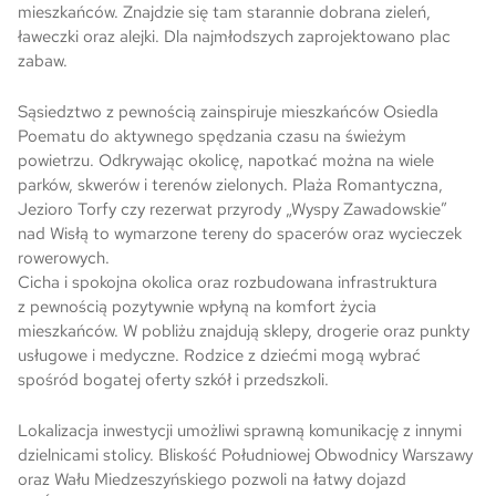
mieszkańców. Znajdzie się tam starannie dobrana zieleń,
ławeczki oraz alejki. Dla najmłodszych zaprojektowano plac
zabaw.
Sąsiedztwo z pewnością zainspiruje mieszkańców Osiedla
Poematu do aktywnego spędzania czasu na świeżym
powietrzu. Odkrywając okolicę, napotkać można na wiele
parków, skwerów i terenów zielonych. Plaża Romantyczna,
Jezioro Torfy czy rezerwat przyrody „Wyspy Zawadowskie”
nad Wisłą to wymarzone tereny do spacerów oraz wycieczek
rowerowych.
Cicha i spokojna okolica oraz rozbudowana infrastruktura
z pewnością pozytywnie wpłyną na komfort życia
mieszkańców. W pobliżu znajdują sklepy, drogerie oraz punkty
usługowe i medyczne. Rodzice z dziećmi mogą wybrać
spośród bogatej oferty szkół i przedszkoli.
Lokalizacja inwestycji umożliwi sprawną komunikację z innymi
dzielnicami stolicy. Bliskość Południowej Obwodnicy Warszawy
oraz Wału Miedzeszyńskiego pozwoli na łatwy dojazd