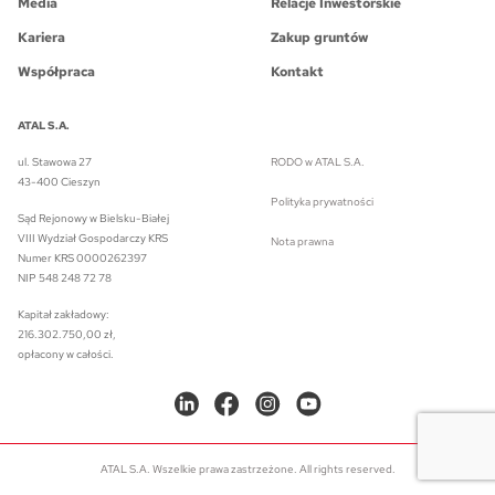
Media
Relacje Inwestorskie
Kariera
Zakup gruntów
Współpraca
Kontakt
ATAL S.A.
ul. Stawowa 27
RODO w ATAL S.A.
43-400 Cieszyn
Polityka prywatności
Sąd Rejonowy w Bielsku-Białej
VIII Wydział Gospodarczy KRS
Nota prawna
Numer KRS 0000262397
NIP 548 248 72 78
Kapitał zakładowy:
216.302.750,00 zł,
opłacony w całości.
ATAL S.A. Wszelkie prawa zastrzeżone. All rights reserved.