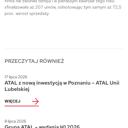
firma nie zwolniła tempa i w pierwszym kwartale tego roku
sfinalizowała aż 207 umów, odnotowując tym samym aż 72,5
Skwer Witosa w Piastowie
proc. wzrost sprzedaży.
PRZECZYTAJ RÓWNIEŻ
17 lipca 2026
ATAL z nową inwestycją w Poznaniu – ATAL Unii
Lubelskiej
WIĘCEJ
8 lipca 2026
Grupa ATAL – wydania H1 2026