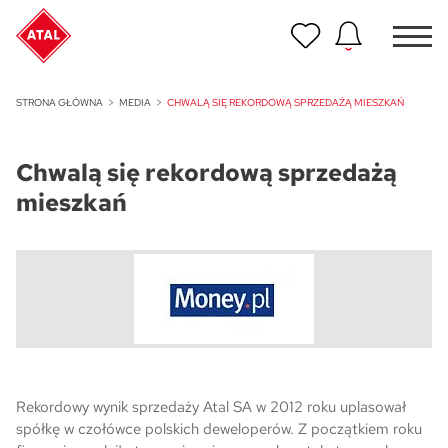
Nowość
STRONA GŁÓWNA
MEDIA
CHWALĄ SIĘ REKORDOWĄ SPRZEDAŻĄ MIESZKAŃ
ATAL Unii Lubelskiej w Poznaniu
Chwalą się rekordową sprzedażą
Nowość
ATAL Ville przy Białej
mieszkań
NOWOŚĆ
Program Poleceń ATAL
Polecaj i zyskaj nawet 5 000 zł
NOWOŚĆ
ATAL Floriana w Szczecinie
NOWOŚĆ
Rekordowy wynik sprzedaży Atal SA w 2012 roku uplasował
ATAL Ruczaj w Krakowie
spółkę w czołówce polskich deweloperów. Z początkiem roku