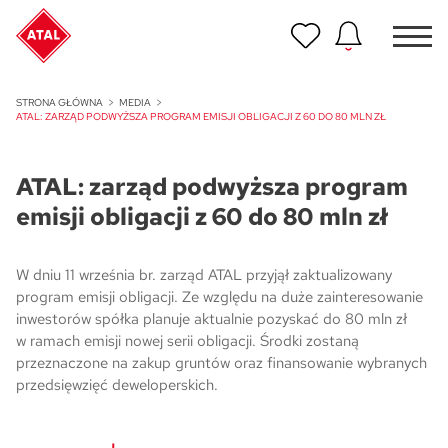
Nowość
STRONA GŁÓWNA
MEDIA
ATAL Unii Lubelskiej w Poznaniu
ATAL: ZARZĄD PODWYŻSZA PROGRAM EMISJI OBLIGACJI Z 60 DO 80 MLN ZŁ
Nowość
ATAL: zarząd podwyższa program
ATAL Ville przy Białej
emisji obligacji z 60 do 80 mln zł
NOWOŚĆ
Program Poleceń ATAL
W dniu 11 września br. zarząd ATAL przyjął zaktualizowany
Polecaj i zyskaj nawet 5 000 zł
program emisji obligacji. Ze względu na duże zainteresowanie
inwestorów spółka planuje aktualnie pozyskać do 80 mln zł
NOWOŚĆ
w ramach emisji nowej serii obligacji. Środki zostaną
ATAL Floriana w Szczecinie
przeznaczone na zakup gruntów oraz finansowanie wybranych
przedsięwzięć deweloperskich.
NOWOŚĆ
ATAL Ruczaj w Krakowie