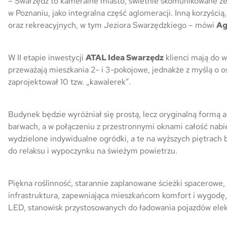
– Swarzędz to kameralne miasto, świetnie skomunikowane ze s
w Poznaniu, jako integralna część aglomeracji. Inną korzyścią, 
Skwer Witosa w Piastowie
oraz rekreacyjnych, w tym Jeziora Swarzędzkiego
– mówi
Ag
W II etapie inwestycji
ATAL Idea Swarzędz
klienci mają do w
przeważają mieszkania 2- i 3-pokojowe, jednakże z myślą o 
zaprojektował 10 tzw. „kawalerek”.
Budynek będzie wyróżniał się prostą, lecz oryginalną formą 
barwach, a w połączeniu z przestronnymi oknami całość nab
wydzielone indywidualne ogródki, a te na wyższych piętrach
do relaksu i wypoczynku na świeżym powietrzu.
Piękna roślinność, starannie zaplanowane ścieżki spacerowe,
infrastruktura, zapewniająca mieszkańcom komfort i wygodę,
LED, stanowisk przystosowanych do ładowania pojazdów ele