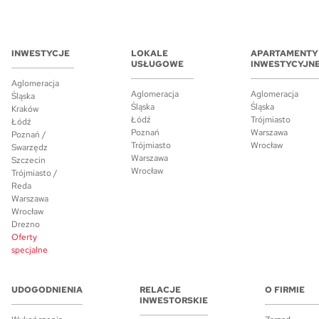
INWESTYCJE
LOKALE
APARTAMENTY
USŁUGOWE
INWESTYCYJN
Aglomeracja
Aglomeracja
Aglomeracja
Śląska
Śląska
Śląska
Kraków
Łódź
Trójmiasto
Łódź
Poznań
Warszawa
Poznań /
Trójmiasto
Wrocław
Swarzędz
Warszawa
Szczecin
Wrocław
Trójmiasto /
Reda
Warszawa
Wrocław
Drezno
Oferty
specjalne
UDOGODNIENIA
RELACJE
O FIRMIE
INWESTORSKIE