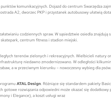
ch punktów komunikacyjnych. Dojazd do centrum Swarzędza zajmi
autostrada A2, dworzec PKP i przystanek autobusowy ułatwią dot
łatwianiu codziennych spraw. W sąsiedztwie osiedla znajdują si
skatepark, centrum fitness i stadion miejski.
egłych terenów zielonych i rekreacyjnych. Wielbicieli natury o
 infrastrukturę niedawno zmodernizowano. W odległości kilkum
ac zabaw, a w przeciwnym kierunku – nowoczesny wybieg dla psów
 programu
ATAL Design
. Różniące się standardem pakiety Bas
cych gotowe rozwiązania odpowiedni może okazać się dodatkowy 
rmony i Elegance), a koszt usługi wraz