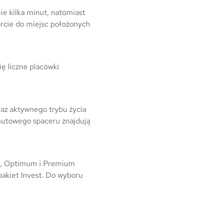
e kilka minut, natomiast
arcie do miejsc położonych
ę liczne placówki
raz aktywnego trybu życia
inutowego spaceru znajdują
.
ic, Optimum i Premium
pakiet Invest. Do wyboru