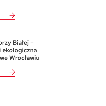
przy Białej –
i ekologiczna
 we Wrocławiu