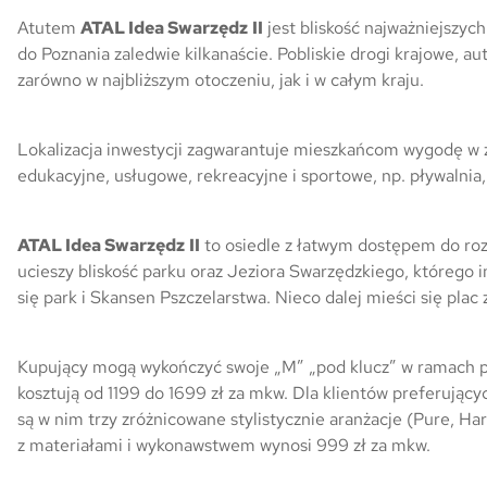
Atutem
ATAL Idea Swarzędz
II
jest bliskość najważniejszy
do Poznania zaledwie kilkanaście. Pobliskie drogi krajowe, 
zarówno w najbliższym otoczeniu, jak i w całym kraju.
Lokalizacja inwestycji zagwarantuje mieszkańcom wygodę w za
edukacyjne, usługowe, rekreacyjne i sportowe, np. pływalnia, 
ATAL Idea Swarzędz
II
to osiedle z łatwym dostępem do rozl
ucieszy bliskość parku oraz Jeziora Swarzędzkiego, którego
się park i Skansen Pszczelarstwa. Nieco dalej mieści się pl
Kupujący mogą wykończyć swoje „M” „pod klucz” w ramach
kosztują od 1199 do 1699 zł za mkw. Dla klientów preferują
są w nim trzy zróżnicowane stylistycznie aranżacje (Pure, Ha
z materiałami i wykonawstwem wynosi 999 zł za mkw.