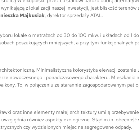
tolicą Wielkopolski, przez co stanowi bardzo dobrą alternatyw
Trójmiasto / Reda
Warszawa
Gdańsk
wynikającą z lokalizacji naszej inwestycji, jest bliskość terenów
Warszawa
Wrocław
Gdynia
nieszka Majkusiak
, dyrektor sprzedaży ATAL.
Wrocław
Reda
yboru lokale o metrażach od 30 do 100 mkw. i układach od 1 do
Drezno
Kowale
osobach poszukujących mniejszych, a przy tym funkcjonalnych p
Mapa inwestycji
architektoniczną. Minimalistyczna kolorystyka elewacji zostanie
ierze nowoczesnego i ponadczasowego charakteru. Mieszkania n
 balkony. To, w połączeniu ze starannie zagospodarowanym pati
 ławki oraz inne elementy małej architektury umilą przebywanie
 uwzględnia również aspekty ekologiczne. Stąd m.in. obecność w
ktrycznych czy wydzielonych miejsc na segregowane odpady.