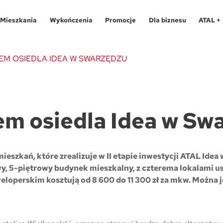
Mieszkania
Wykończenia
Promocje
Dla biznesu
ATAL +
PEM OSIEDLA IDEA W SWARZĘDZU
Oferty specjalne
O programie
Aglomeracja Śląska
Apartamenty 
Pro
em osiedla Idea w Sw
Aglomeracja Śląska
Pakiety
Kraków
Katowice
Lokale usług
Pro
Kraków
Realizacje
Łódź
Chorzów
Biura
Fin
eszkań, które zrealizuje w II etapie inwestycji ATAL Idea
Łódź
Kontakt
Poznań / Swarzędz
Gliwice
Dla
, 5-piętrowy budynek mieszkalny, z czterema lokalami u
Mapa inwes
eloperskim kosztują od 8 600 do 11 300 zł za mkw. Można 
Poznań / Swarzędz
Szczecin
Poznań
Tec
Szczecin
Trójmiasto / Reda
Swarzędz
Blo