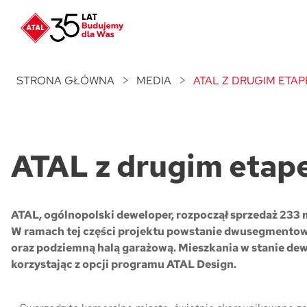
Nowość
ATAL Unii Lubelskiej
w Poznaniu
STRONA GŁÓWNA
MEDIA
ATAL Z DRUGIM ETA
Nowość
ATAL Ville przy Białej
ATAL z drugim etap
NOWOŚĆ
Program Poleceń ATAL
Polecaj i zyskaj nawet 5 000 zł
ATAL, ogólnopolski deweloper, rozpoczął sprzedaż 233 mi
NOWOŚĆ
W ramach tej części projektu powstanie dwusegmentowy
ATAL Floriana w Szczecinie
oraz podziemną halą garażową. Mieszkania w stanie dew
korzystając z opcji programu ATAL Design.
NOWOŚĆ
ATAL Ruczaj w Krakowie