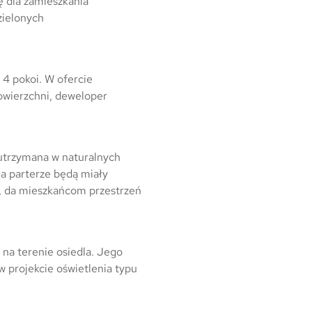
ę dla zamieszkania
Warszawa
 zielonych
Wrocław
Mapa inwestycji
 4 pokoi. W ofercie
owierzchni, deweloper
 utrzymana w naturalnych
a parterze będą miały
o, da mieszkańcom przestrzeń
 na terenie osiedla. Jego
 projekcie oświetlenia typu