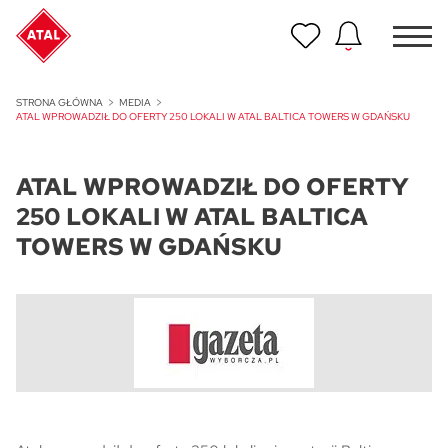
Nowość
STRONA GŁÓWNA
MEDIA
ATAL Unii Lubelskiej w Poznaniu
ATAL WPROWADZIŁ DO OFERTY 250 LOKALI W ATAL BALTICA TOWERS W GDAŃSKU
Nowość
ATAL WPROWADZIŁ DO OFERTY
ATAL Ville przy Białej
250 LOKALI W ATAL BALTICA
NOWOŚĆ
TOWERS W GDAŃSKU
Program Poleceń ATAL
Polecaj i zyskaj nawet 5 000 zł
NOWOŚĆ
ATAL Floriana w Szczecinie
NOWOŚĆ
ATAL Ruczaj w Krakowie