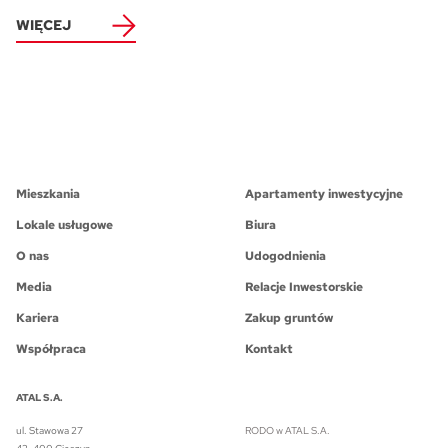
WIĘCEJ
Mieszkania
Apartamenty inwestycyjne
Lokale usługowe
Biura
O nas
Udogodnienia
Media
Relacje Inwestorskie
Kariera
Zakup gruntów
Współpraca
Kontakt
ATAL S.A.
ul. Stawowa 27
RODO w ATAL S.A.