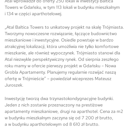
Atal wprowadził do oferty 250 lokali w inwestycji Baltica
Towers w Gdańsku, w tym 113 lokali w budynku mieszkalnym
Skwer Witosa w Piastowie
i 134 w części aparthotelowej.
„Atal Baltica Towers to unikatowy projekt na skalę Trójmiasta.
Tworzymy nowoczesne rozwiązanie, łączące budownictwo
mieszkaniowe i inwestycyjne. Osiedle powstaje w bardzo
atrakcyjnej lokalizacji, która umożliwia nie tylko komfortowe
mieszkanie, ale również wypoczynek. Trójmiasto stanowi dla
Atal niezwykle perspektywiczny rynek. Od sierpnia zeszłego
roku mamy w ofercie pierwszy projekt w Gdańsku – Nowa
Grobla Apartamenty. Planujemy regularnie rozwijać naszą
ofertę w Trójmieście” – powiedział wiceprezes Mateusz
Juroszek.
Inwestycję tworzą dwa trzynastokondygnacyjne budynki.
Jeden z nich zostanie przeznaczony na prestiżowe
apartamenty mieszkaniowe, drugi na aparthotel. Cena za m2
w budynku mieszkalnym zaczyna się od 7 200 zł brutto,
a w budynku aparthotelowym od 8 610 zł brutto.