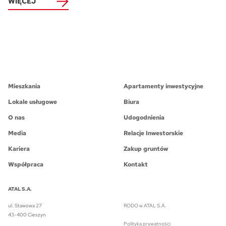
WIĘCEJ
Mieszkania
Apartamenty inwestycyjne
Lokale usługowe
Biura
O nas
Udogodnienia
Media
Relacje Inwestorskie
Kariera
Zakup gruntów
Współpraca
Kontakt
ATAL S.A.
ul. Stawowa 27
RODO w ATAL S.A.
43-400 Cieszyn
Polityka prywatności