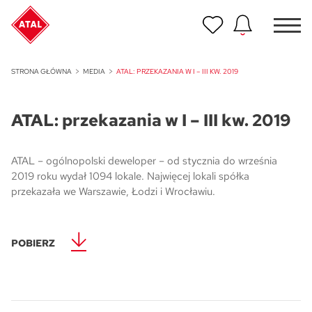
Nowość
STRONA GŁÓWNA
MEDIA
ATAL: PRZEKAZANIA W I – III KW. 2019
ATAL Unii Lubelskiej w Poznaniu
ATAL: przekazania w I – III kw. 2019
Nowość
ATAL Ville przy Białej
ATAL – ogólnopolski deweloper – od stycznia do września
NOWOŚĆ
2019 roku wydał 1094 lokale. Najwięcej lokali spółka
Program Poleceń ATAL
przekazała we Warszawie, Łodzi i Wrocławiu.
Polecaj i zyskaj nawet 5 000 zł
NOWOŚĆ
ATAL Floriana w Szczecinie
POBIERZ
NOWOŚĆ
ATAL Ruczaj w Krakowie