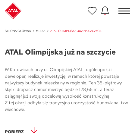
Nowość
STRONA GŁÓWNA
MEDIA
ATAL OLIMPIJSKA JUŻ NA SZCZYCIE
ATAL Unii Lubelskiej w Poznaniu
ATAL Olimpijska już na szczycie
Nowość
ATAL Ville przy Białej
W Katowicach przy ul. Olimpijskiej ATAL, ogólnopolski
NOWOŚĆ
deweloper, realizuje inwestycję, w ramach której powstaje
Program Poleceń ATAL
najwyższy budynek mieszkalny w regionie. Ten 35-piętrowy
Polecaj i zyskaj nawet 5 000 zł
śląski drapacz chmur mierzyć będzie 128,66 m, a teraz
osiągnął już swoją docelową wysokość konstrukcyjną.
NOWOŚĆ
Z tej okazji odbyła się tradycyjna uroczystość budowlana, tzw.
ATAL Floriana w Szczecinie
wiechowe.
NOWOŚĆ
ATAL Ruczaj w Krakowie
POBIERZ