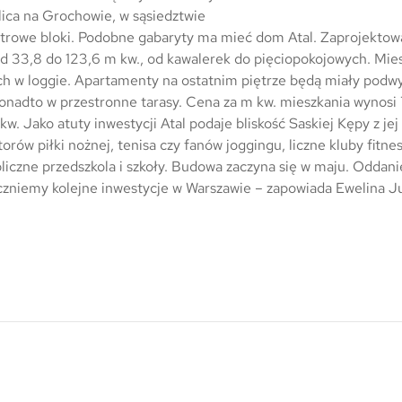
Trójmiasto / Reda
Warszawa
Gdańsk
lica na Grochowie, w sąsiedztwie
iętrowe bloki. Podobne gabaryty ma mieć dom Atal. Zaprojekto
Warszawa
Wrocław
Gdynia
od 33,8 do 123,6 m kw., od kawalerek do pięciopokojowych. Mie
Wrocław
Reda
ch w loggie. Apartamenty na ostatnim piętrze będą miały podw
nadto w przestronne tarasy. Cena za m kw. mieszkania wynosi 7,
Drezno
Kowale
mkw. Jako atuty inwestycji Atal podaje bliskość Saskiej Kępy z jej
orów piłki nożnej, tenisa czy fanów joggingu, liczne kluby fitne
Mapa inwestycji
bliczne przedszkola i szkoły. Budowa zaczyna się w maju. Oddan
oczniemy kolejne inwestycje w Warszawie – zapowiada Ewelina J