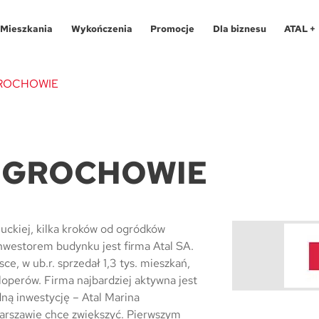
Mieszkania
Wykończenia
Promocje
Dla biznesu
ATAL +
ROCHOWIE
Oferty specjalne
O programie
Aglomeracja Śląska
Apartamenty 
Pro
 GROCHOWIE
Aglomeracja Śląska
Pakiety
Kraków
Katowice
Lokale usług
Pro
Kraków
Realizacje
Łódź
Chorzów
Biura
Fin
uckiej, kilka kroków od ogródków
Łódź
Kontakt
Poznań / Swarzędz
Gliwice
Dla
Mapa inwes
Inwestorem budynku jest firma Atal SA.
Poznań / Swarzędz
Szczecin
Poznań
Tec
e, w ub.r. sprzedał 1,3 tys. mieszkań,
operów. Firma najbardziej aktywna jest
Szczecin
Trójmiasto / Reda
Swarzędz
Blo
dną inwestycję – Atal Marina
arszawie chce zwiększyć. Pierwszym