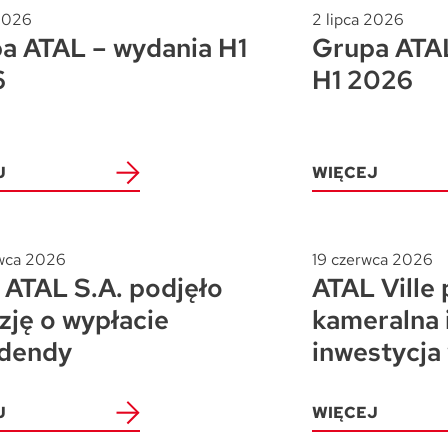
 2026
2 lipca 2026
a ATAL – wydania H1
Grupa ATAL
6
H1 2026
J
WIĘCEJ
wca 2026
19 czerwca 2026
ATAL S.A. podjęło
ATAL Ville 
zję o wypłacie
kameralna 
dendy
inwestycja
J
WIĘCEJ