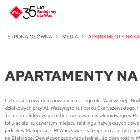
Nowość
ATAL Unii Lubelskiej
w Poznaniu
STRONA GŁÓWNA
MEDIA
APARTAMENTY NA G
Nowość
ATAL Ville przy Białej
APARTAMENTY NA
NOWOŚĆ
Program Poleceń ATAL
Polecaj i zyskaj nawet 5 000 zł
NOWOŚĆ
Czteropiętrowy dom powstanie na rogu ulic Walewskiej i Rozl
ATAL Floriana w Szczecinie
działkowych przy Al. Waszyngtona i parku Skaryszewskiego. 
To jeden z liderów rynku budownictwa mieszkaniowego w Polsc
lokując się na czwartym miejscu rankingu największych dewel
NOWOŚĆ
ATAL Ruczaj w Krakowie
jednak w Małopolsce. W Warszawie realizuje na razie tylko je
na Białołęce. Deweloper zapowiada jednak, że obecność w W