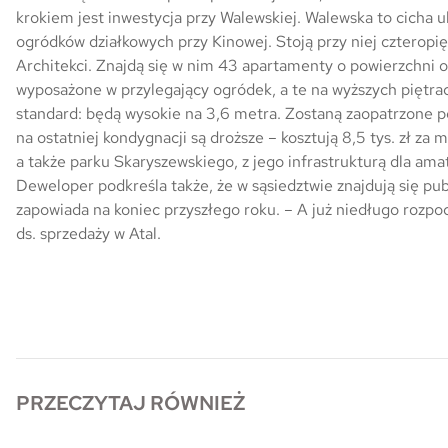
krokiem jest inwestycja przy Walewskiej. Walewska to cicha u
Skwer Witosa w Piastowie
ogródków działkowych przy Kinowej. Stoją przy niej czterop
Architekci. Znajdą się w nim 43 apartamenty o powierzchni 
wyposażone w przylegający ogródek, a te na wyższych piętra
standard: będą wysokie na 3,6 metra. Zostaną zaopatrzone po
na ostatniej kondygnacji są droższe – kosztują 8,5 tys. zł za 
a także parku Skaryszewskiego, z jego infrastrukturą dla amat
Deweloper podkreśla także, że w sąsiedztwie znajdują się pu
zapowiada na koniec przyszłego roku. – A już niedługo rozp
ds. sprzedaży w Atal.
PRZECZYTAJ RÓWNIEŻ