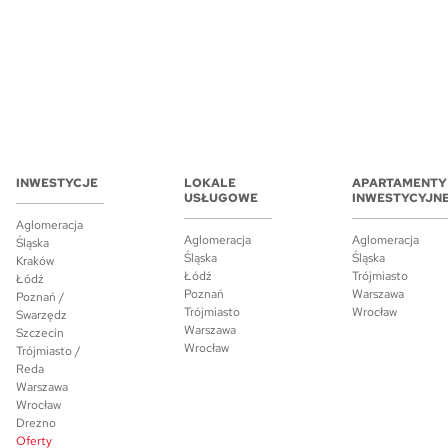
INWESTYCJE
LOKALE
APARTAMENTY
USŁUGOWE
INWESTYCYJN
Aglomeracja
Aglomeracja
Aglomeracja
Śląska
Śląska
Śląska
Kraków
Łódź
Trójmiasto
Łódź
Poznań
Warszawa
Poznań /
Trójmiasto
Wrocław
Swarzędz
Warszawa
Szczecin
Wrocław
Trójmiasto /
Reda
Warszawa
Wrocław
Drezno
Oferty