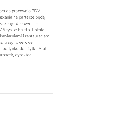
Warszawa
wała go pracownia PDV
Wrocław
szkania na parterze będą
yższony- dosłownie –
Mapa inwestycji
6 tys. zł brutto. Lokale
 kawiarniami i restauracjami,
ss, trasy rowerowe.
ie budynku do użytku Atal
uroszek, dyrektor