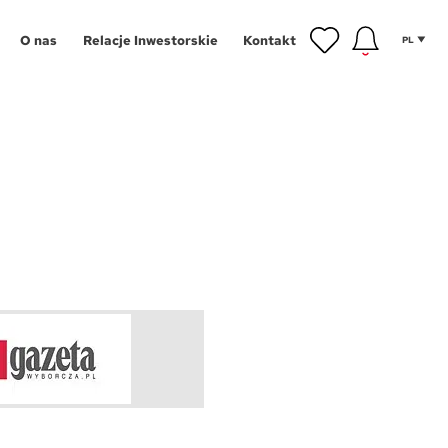
O nas
Relacje Inwestorskie
Kontakt
PL
inwestycyjne
gram Poleceń
NOWOŚĆ
owe
gram Wykończeń
Aglomeracja Śląska
ansowanie
Łódź
 mieszkańca
Poznań
tycji
hnologie
Szczecin
g
Trójmiasto