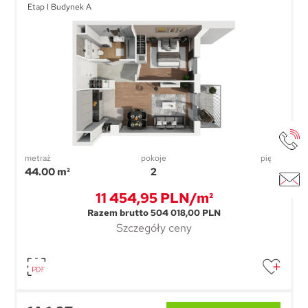
Etap I Budynek A
metraż
pokoje
piętro
44.00 m²
2
1
11 454,95 PLN/m²
Razem brutto 504 018,00 PLN
Szczegóły ceny