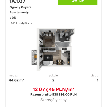
1A.1.07
WOLNE
Ogrody Geyera
Apartamenty
Łódź
Etap I Budynek S1
metraż
pokoje
piętro
44.62 m²
2
1
12 077,45 PLN/m²
Razem brutto 538 896,00 PLN
Szczegóły ceny