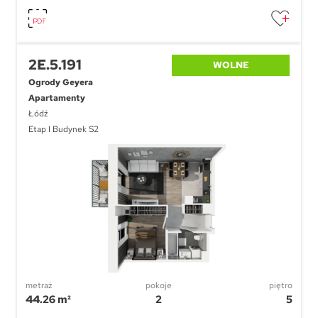
2E.5.191
WOLNE
Ogrody Geyera
Apartamenty
Łódź
Etap I Budynek S2
metraż
pokoje
piętro
44.26 m²
2
5