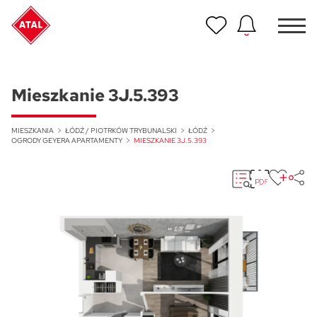
Nowość
ATAL Unii Lubelskiej w Poznaniu
Mieszkanie 3J.5.393
Nowość
ATAL Ville przy Białej
MIESZKANIA
ŁÓDŹ / PIOTRKÓW TRYBUNALSKI
ŁÓDŹ
OGRODY GEYERA APARTAMENTY
MIESZKANIE 3J.5.393
NOWOŚĆ
Program Poleceń ATAL
Polecaj i zyskaj nawet 5 000 zł
NOWOŚĆ
ATAL Floriana w Szczecinie
NOWOŚĆ
ATAL Ruczaj w Krakowie