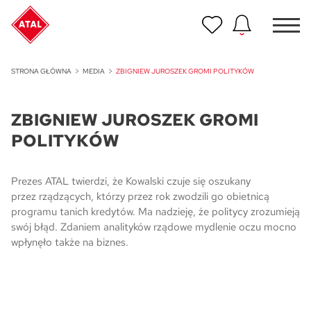
Nowość
STRONA GŁÓWNA
MEDIA
ZBIGNIEW JUROSZEK GROMI POLITYKÓW
ATAL Unii Lubelskiej w Poznaniu
ZBIGNIEW JUROSZEK GROMI
Nowość
ATAL Ville przy Białej
POLITYKÓW
NOWOŚĆ
Program Poleceń ATAL
Prezes ATAL twierdzi, że Kowalski czuje się oszukany
Polecaj i zyskaj nawet 5 000 zł
przez rządzących, którzy przez rok zwodzili go obietnicą
programu tanich kredytów. Ma nadzieję, że politycy zrozumieją
swój błąd. Zdaniem analityków rządowe mydlenie oczu mocno
NOWOŚĆ
ATAL Floriana w Szczecinie
wpłynęło także na biznes.
NOWOŚĆ
ATAL Ruczaj w Krakowie