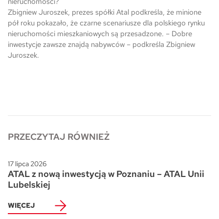
nieruchomości?
Zbigniew Juroszek, prezes spółki Atal podkreśla, że minione
Skwer Witosa w Piastowie
pół roku pokazało, że czarne scenariusze dla polskiego rynku
nieruchomości mieszkaniowych są przesadzone. – Dobre
inwestycje zawsze znajdą nabywców – podkreśla Zbigniew
Juroszek.
PRZECZYTAJ RÓWNIEŻ
17 lipca 2026
ATAL z nową inwestycją w Poznaniu – ATAL Unii
Lubelskiej
WIĘCEJ