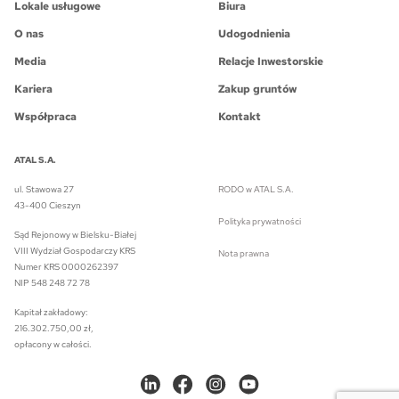
Lokale usługowe
Biura
O nas
Udogodnienia
Media
Relacje Inwestorskie
Kariera
Zakup gruntów
Współpraca
Kontakt
ATAL S.A.
ul. Stawowa 27
RODO w ATAL S.A.
43-400 Cieszyn
Polityka prywatności
Sąd Rejonowy w Bielsku-Białej
VIII Wydział Gospodarczy KRS
Nota prawna
Numer KRS 0000262397
NIP 548 248 72 78
Kapitał zakładowy:
216.302.750,00 zł,
opłacony w całości.