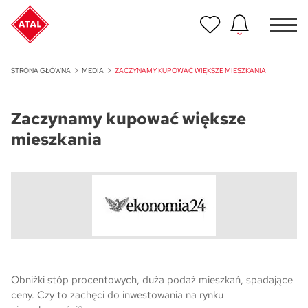
Nowość
STRONA GŁÓWNA
MEDIA
ZACZYNAMY KUPOWAĆ WIĘKSZE MIESZKANIA
ATAL Unii Lubelskiej w Poznaniu
Zaczynamy kupować większe
Nowość
ATAL Ville przy Białej
mieszkania
NOWOŚĆ
Program Poleceń ATAL
Polecaj i zyskaj nawet 5 000 zł
NOWOŚĆ
ATAL Floriana w Szczecinie
NOWOŚĆ
Obniżki stóp procentowych, duża podaż mieszkań, spadające
ATAL Ruczaj w Krakowie
ceny. Czy to zachęci do inwestowania na rynku