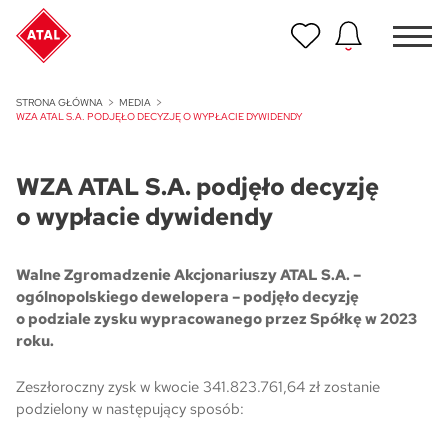
Nowość
STRONA GŁÓWNA
MEDIA
ATAL Unii Lubelskiej w Poznaniu
WZA ATAL S.A. PODJĘŁO DECYZJĘ O WYPŁACIE DYWIDENDY
Nowość
WZA ATAL S.A. podjęło decyzję
ATAL Ville przy Białej
o wypłacie dywidendy
NOWOŚĆ
Program Poleceń ATAL
Walne Zgromadzenie Akcjonariuszy ATAL S.A. ­–
Polecaj i zyskaj nawet 5 000 zł
ogólnopolskiego dewelopera – podjęło decyzję
o podziale zysku wypracowanego przez Spółkę w 2023
NOWOŚĆ
roku.
ATAL Floriana w Szczecinie
Zeszłoroczny zysk w kwocie 341.823.761,64 zł zostanie
NOWOŚĆ
podzielony w następujący sposób:
ATAL Ruczaj w Krakowie