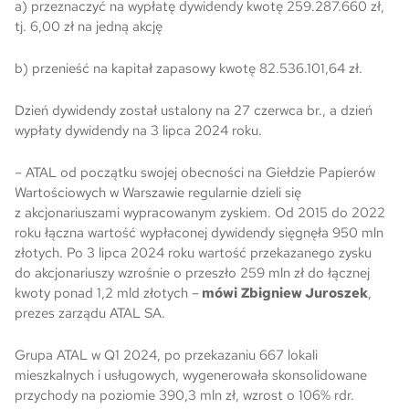
a) przeznaczyć na wypłatę dywidendy kwotę 259.287.660 zł,
tj. 6,00 zł na jedną akcję
Skwer Witosa w Piastowie
b) przenieść na kapitał zapasowy kwotę 82.536.101,64 zł.
Dzień dywidendy został ustalony na 27 czerwca br., a dzień
wypłaty dywidendy na 3 lipca 2024 roku.
– ATAL od początku swojej obecności na Giełdzie Papierów
Wartościowych w Warszawie regularnie dzieli się
z akcjonariuszami wypracowanym zyskiem. Od 2015 do 2022
roku łączna wartość wypłaconej dywidendy sięgnęła 950 mln
złotych. Po 3 lipca 2024 roku wartość przekazanego zysku
do akcjonariuszy wzrośnie o przeszło 259 mln zł do łącznej
kwoty ponad 1,2 mld złotych
–
mówi
Zbigniew Juroszek
,
prezes zarządu ATAL SA.
Grupa ATAL w Q1 2024, po przekazaniu 667 lokali
mieszkalnych i usługowych, wygenerowała skonsolidowane
przychody na poziomie 390,3 mln zł, wzrost o 106% rdr.