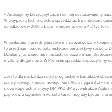
Skwer Witosa w Piastowie
– Analizujemy bieżącą sytuację i do niej dostosowujemy nasze 
W przypadku tych projektów sprzedaż już trwa. Znaczna część
do odbiorów w 2018 r. Łącznie będzie to około 4,2 tyś. lokali
W banku ziemi przedsiębiorstwo ma zarezerwowane kolejne 31 
to przed nami bardzo optymistyczne perspektywy rozwoju. D
Działamy już w siedmiu miastach, co pozwała nam skutecznie 
myślimy długofalowo. W Poznaniu sprzedaż rozpoczęliśmy na 
Jest to dla nas bardzo dobry prognostyk w kontekście obecno
szansę rozwoju – podsumowuje. Kurs Atalu sięga 28 zł – ozna
o deweloperach analitycy DM PKO BP wycenili akcje Atalu na
papierów, a czynnikiem wzrostu kursu mogłaby być zmiana po