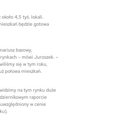
Warszawa
Wrocław
koło 4,5 tyś. lokali.
 mieszkań będzie gotowa
Mapa inwestycji
enariusz bazowy,
 rynkach – mówi Juroszek. –
wiliśmy się w tym roku,
już połowa mieszkań.
– widzimy na tym rynku duże
ździernikowym raporcie
ż uwzględniony w cenie
ku).