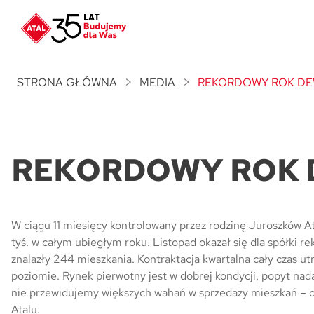
Nowość
ATAL Unii Lubelskiej
w Poznaniu
STRONA GŁÓWNA
MEDIA
REKORDOWY ROK D
Nowość
ATAL Ville przy Białej
REKORDOWY ROK
NOWOŚĆ
Program Poleceń ATAL
Polecaj i zyskaj nawet 5 000 zł
NOWOŚĆ
W ciągu 11 miesięcy kontrolowany przez rodzinę Juroszków Ata
ATAL Floriana w Szczecinie
tyś. w całym ubiegłym roku. Listopad okazał się dla spółk
znalazły 244 mieszkania. Kontraktacja kwartalna cały czas u
poziomie. Rynek pierwotny jest w dobrej kondycji, popyt nad
NOWOŚĆ
ATAL Ruczaj w Krakowie
nie przewidujemy większych wahań w sprzedaży mieszkań – 
Atalu.