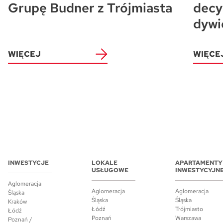
Grupę Budner z Trójmiasta
decy
dywi
WIĘCEJ
WIĘCE
INWESTYCJE
LOKALE
APARTAMENTY
USŁUGOWE
INWESTYCYJN
Aglomeracja
Aglomeracja
Aglomeracja
Śląska
Śląska
Śląska
Kraków
Łódź
Trójmiasto
Łódź
Poznań
Warszawa
Poznań /