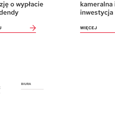
zję o wypłacie
kameralna 
dendy
inwestycja
J
WIĘCEJ
BIURA
E