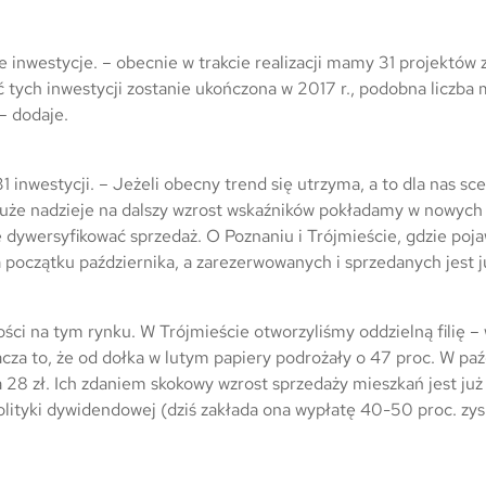
Trójmiasto / Reda
Warszawa
Gdańsk
Warszawa
Wrocław
Gdynia
inwestycje. – obecnie w trakcie realizacji mamy 31 projektów z o
 tych inwestycji zostanie ukończona w 2017 r., podobna liczba
Wrocław
Reda
 – dodaje.
Drezno
Kowale
inwestycji. – Jeżeli obecny trend się utrzyma, a to dla nas sc
Mapa inwestycji
uże nadzieje na dalszy wzrost wskaźników pokładamy w nowych
dywersyfikować sprzedaż. O Poznaniu i Trójmieście, gdzie poja
początku października, a zarezerwowanych i sprzedanych jest 
ści na tym rynku. W Trójmieście otworzyliśmy oddzielną filię 
cza to, że od dołka w lutym papiery podrożały o 47 proc. W pa
 28 zł. Ich zdaniem skokowy wzrost sprzedaży mieszkań jest ju
lityki dywidendowej (dziś zakłada ona wypłatę 40-50 proc. zys