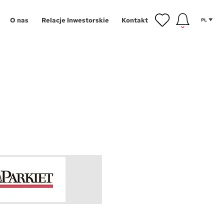
O nas
Relacje Inwestorskie
Kontakt
PL
inwestycyjne
gram Poleceń
NOWOŚĆ
owe
gram Wykończeń
Aglomeracja Śląska
ansowanie
Łódź
 mieszkańca
Poznań
tycji
hnologie
Szczecin
g
Trójmiasto