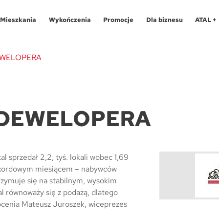
Mieszkania
Wykończenia
Promocje
Dla biznesu
ATAL +
EWELOPERA
Oferty specjalne
O programie
Aglomeracja Śląska
Apartamenty 
Pro
 DEWELOPERA
Aglomeracja Śląska
Pakiety
Kraków
Katowice
Lokale usług
Pro
Kraków
Realizacje
Łódź
Chorzów
Biura
Fin
l sprzedał 2,2, tyś. lokali wobec 1,69
Łódź
Kontakt
Poznań / Swarzędz
Gliwice
Dla
Mapa inwes
i rekordowym miesiącem – nabywców
Poznań / Swarzędz
Szczecin
Poznań
Tec
trzymuje się na stabilnym, wysokim
al równoważy się z podażą, dlatego
Szczecin
Trójmiasto / Reda
Swarzędz
Blo
ocenia Mateusz Juroszek, wiceprezes