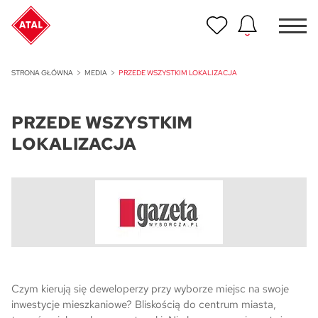
Nowość
STRONA GŁÓWNA
MEDIA
PRZEDE WSZYSTKIM LOKALIZACJA
ATAL Unii Lubelskiej w Poznaniu
PRZEDE WSZYSTKIM
Nowość
ATAL Ville przy Białej
LOKALIZACJA
NOWOŚĆ
Program Poleceń ATAL
Polecaj i zyskaj nawet 5 000 zł
NOWOŚĆ
ATAL Floriana w Szczecinie
NOWOŚĆ
Czym kierują się deweloperzy przy wyborze miejsc na swoje
ATAL Ruczaj w Krakowie
inwestycje mieszkaniowe? Bliskością do centrum miasta,