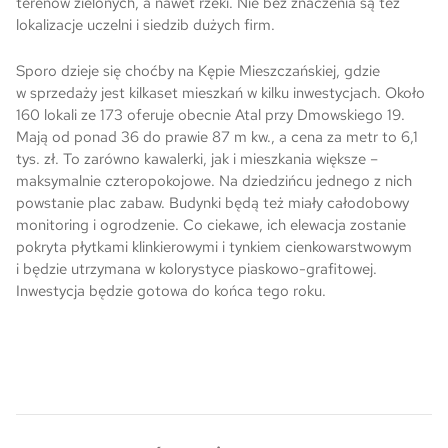
terenów zielonych, a nawet rzeki. Nie bez znaczenia są też
lokalizacje uczelni i siedzib dużych firm.
Skwer Witosa w Piastowie
Sporo dzieje się choćby na Kępie Mieszczańskiej, gdzie
w sprzedaży jest kilkaset mieszkań w kilku inwestycjach. Około
160 lokali ze 173 oferuje obecnie Atal przy Dmowskiego 19.
Mają od ponad 36 do prawie 87 m kw., a cena za metr to 6,1
tys. zł. To zarówno kawalerki, jak i mieszkania większe –
maksymalnie czteropokojowe. Na dziedzińcu jednego z nich
powstanie plac zabaw. Budynki będą też miały całodobowy
monitoring i ogrodzenie. Co ciekawe, ich elewacja zostanie
pokryta płytkami klinkierowymi i tynkiem cienkowarstwowym
i będzie utrzymana w kolorystyce piaskowo-grafitowej.
Inwestycja będzie gotowa do końca tego roku.