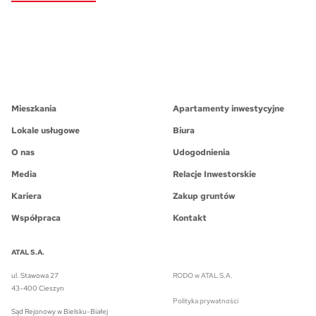
Mieszkania
Apartamenty inwestycyjne
Lokale usługowe
Biura
O nas
Udogodnienia
Media
Relacje Inwestorskie
Kariera
Zakup gruntów
Współpraca
Kontakt
ATAL S.A.
ul. Stawowa 27
RODO w ATAL S.A.
43-400 Cieszyn
Polityka prywatności
Sąd Rejonowy w Bielsku-Białej